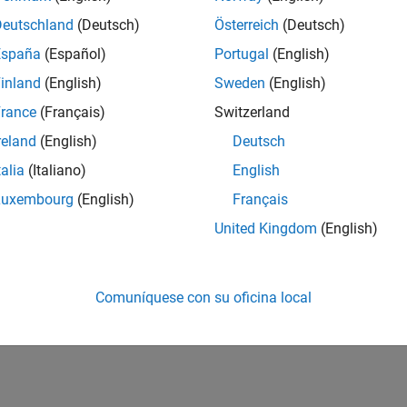
Measure the packet error rate of an IEEE 802.11ad contro
Deutschland
(Deutsch)
Österreich
(Deutsch)
ad Packet Error Rate Single Carrier PHY Simulation wi
España
(Español)
Portugal
(English)
inland
(English)
Sweden
(English)
ad Single Carrier Link with RF Beamforming in Simulink
rance
(Français)
Switzerland
®
Model an IEEE 802.11ad single-carrier link in Simulink
.
reland
(English)
Deutsch
talia
(Italiano)
English
How useful was this informat
Luxembourg
(English)
Français
United Kingdom
(English)
Comuníquese con su oficina local