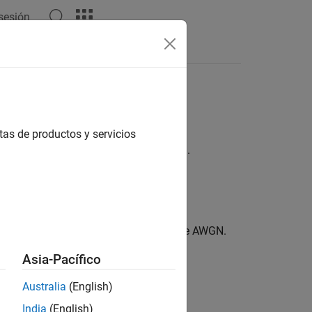
 sesión
Answers
tas de productos y servicios
®
hat use the IEEE
802.11ad™ standard.
SNR) in end-to-end simulations that use AWGN.
Asia-Pacífico
Australia
(English)
India
(English)