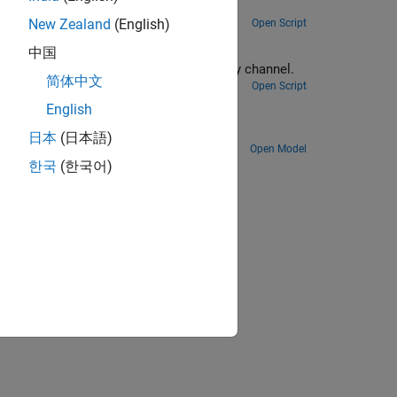
l PHY link by using an end-to-end simulation.
New Zealand
(English)
Open Script
th TGay Channel
中国
Measure the packet error rate of an IEEE 802.11ad single-carrier link by using and end-to-end simulation with a TGay channel.
简体中文
Open Script
English
日本
(日本語)
Open Model
한국
(한국어)
ion?