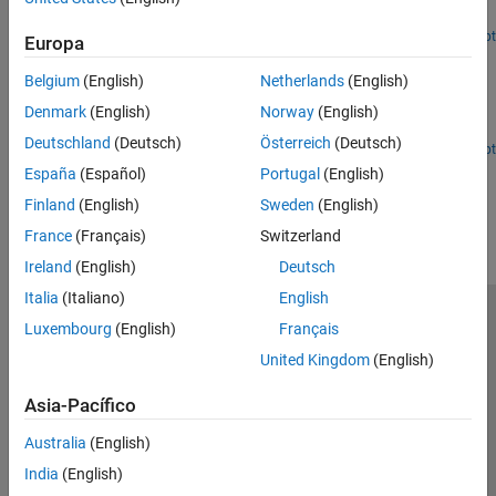
link that uses UEQM.
Open Live Script
Europa
Wi-Fi 8 Packet Error Rate Simulation for Uplink Trigger-
Based Format with DRUs
Belgium
(English)
Netherlands
(English)
Measure the packet error rate of a Wi-Fi 8 uplink TB format with
Denmark
(English)
Norway
(English)
DRUs.
Deutschland
(Deutsch)
Österreich
(Deutsch)
Open Live Script
España
(Español)
Portugal
(English)
How useful was this information?
Finland
(English)
Sweden
(English)
France
(Français)
Switzerland
Ireland
(English)
Deutsch
Italia
(Italiano)
English
Centro de confianza
Marcas comerciales
Luxembourg
(English)
Français
Política de privacidad
Antipiratería
Estado de las aplicaciones
United Kingdom
(English)
Información de contacto
Asia-Pacífico
© 1994-2026 The MathWorks, Inc.
Australia
(English)
India
(English)
Seleccione un país/id
América Latina