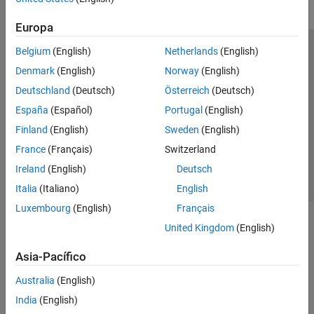
Europa
Belgium
(English)
Netherlands
(English)
Centro de confianza
Marcas comerciales
Denmark
(English)
Norway
(English)
Política de privacidad
Antipiratería
Estado de las aplicaciones
Deutschland
(Deutsch)
Österreich
(Deutsch)
Información de contacto
España
(Español)
Portugal
(English)
© 1994-2026 The MathWorks, Inc.
Finland
(English)
Sweden
(English)
France
(Français)
Switzerland
Seleccione un país/id
América Latina
Ireland
(English)
Deutsch
Italia
(Italiano)
English
Luxembourg
(English)
Français
United Kingdom
(English)
Asia-Pacífico
Australia
(English)
India
(English)