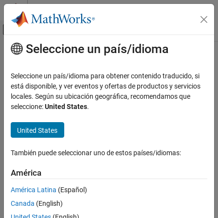
Saltar al contenido
Centro de ayuda de MATLAB
Mostrar/ocultar menú de navegación
Seleccione un país/idioma
Contenido principal
Inicio de Documentación
Wireless Communications
Seleccione un país/idioma para obtener contenido traducido, si
está disponible, y ver eventos y ofertas de productos y servicios
How useful was this information?
locales. Según su ubicación geográfica, recomendamos que
seleccione:
United States
.
United States
También puede seleccionar uno de estos países/idiomas:
América
América Latina
(Español)
Canada
(English)
United States
(English)