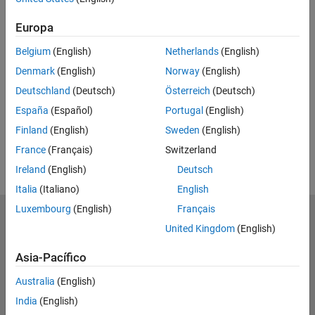
Europa
Related Resources
Belgium
(English)
Netherlands
(English)
Feedback
Denmark
(English)
Norway
(English)
Deutschland
(Deutsch)
Österreich
(Deutsch)
UP NEXT
España
(Español)
Portugal
(English)
RELATED VIDEOS
Finland
(English)
Sweden
(English)
View more related videos
France
(Français)
Switzerland
Ireland
(English)
Deutsch
Italia
(Italiano)
English
Luxembourg
(English)
Français
MathWorks
United Kingdom
(English)
Accelerating the pace of engineering and science
Asia-Pacífico
Explorar productos
Australia
(English)
Probar o comprar
India
(English)