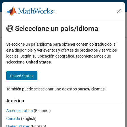
Saltar al contenido
Vídeos
Seleccione un país/idioma
Videos Home
Search
Play
Vi
58:47
Seleccione un país/idioma para obtener contenido traducido, si
está disponible, y ver eventos y ofertas de productos y servicios
Description
locales. Según su ubicación geográfica, recomendamos que
seleccione:
United States
.
Video
Model-Based Design for DO-178C
Software Development with
United States
MathWorks Tools, Part 1:
También puede seleccionar uno de estos países/idiomas:
Introduction to Model-Based
Design for High Integrity Software
América
Development
América Latina
(Español)
Canada
(English)
Recorded: 31 Mar 2013
United States
(English)