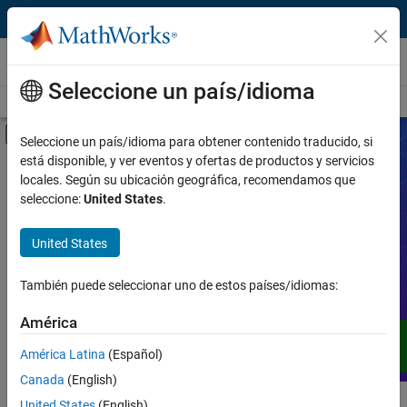
Saltar al contenido
Vídeos
Seleccione un país/idioma
Portal de vídeos
Buscar
Mostrar/ocultar menú de navegación
Seleccione un país/idioma para obtener contenido traducido, si
está disponible, y ver eventos y ofertas de productos y servicios
Producto
Videos
locales. Según su ubicación geográfica, recomendamos que
seleccione:
United States
.
Tipo de vídeo
Amplíe sus conocimientos de MATLAB,
United States
Simulink y otros productos, servicios y
Prestación
soluciones de MathWorks a través de
demostraciones, tutoriales, casos
También puede seleccionar uno de estos países/idiomas:
Aplicación
prácticos, webinars y mucho más.
América
Idioma
América Latina
(Español)
Canada
(English)
United States
(English)