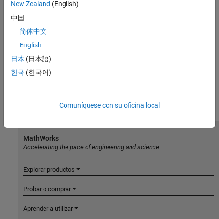
New Zealand
(English)
中国
简体中文
English
日本
(日本語)
한국
(한국어)
Comuníquese con su oficina local
MathWorks
Accelerating the pace of engineering and science
Explorar productos
Probar o comprar
Aprender a utilizar