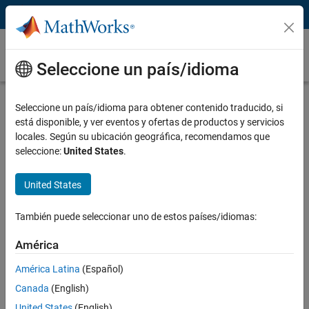
Saltar al contenido
Programación en la Raspberry Pi con
MATLAB y Simulink
Seleccione un país/idioma
Introducción a la programación en la
Seleccione un país/idioma para obtener contenido traducido, si
Raspberry Pi
está disponible, y ver eventos y ofertas de productos y servicios
locales. Según su ubicación geográfica, recomendamos que
seleccione:
United States
.
La programación en la Raspberry Pi™ suele implicar el trabajo con
imágenes, vídeos, audio y otros datos de sensores.
United States
®
®
MATLAB
y
Simulink
ayudan a los usuarios a analizar y visualizar
con rapidez estos datos, así como a programar su Raspberry Pi para
También puede seleccionar uno de estos países/idiomas:
que responda en consecuencia. Estos productos admiten dos flujos
de trabajo principales:
América
Leer, escribir y analizar datos procedentes de sensores y
América Latina
(Español)
cámaras de la Raspberry Pi
Canada
(English)
Desarrollar algoritmos que se ejecuten de forma autónoma en la
United States
(English)