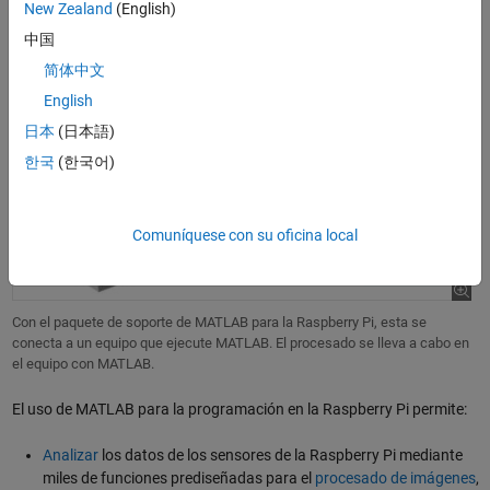
New Zealand
(English)
中国
Con MATLAB Support Package for Raspberry Pi, Raspberry Pi se conecta al
equipo que ejecuta MATLAB. El procesamiento se realiza en el equipo que
简体中文
ejecuta MATLAB.
English
日本
(日本語)
한국
(한국어)
Comuníquese con su oficina local
Con el paquete de soporte de MATLAB para la Raspberry Pi, esta se
conecta a un equipo que ejecute MATLAB. El procesado se lleva a cabo en
el equipo con MATLAB.
El uso de MATLAB para la programación en la Raspberry Pi permite:
Analizar
los datos de los sensores de la Raspberry Pi mediante
miles de funciones prediseñadas para el
procesado de imágenes
,