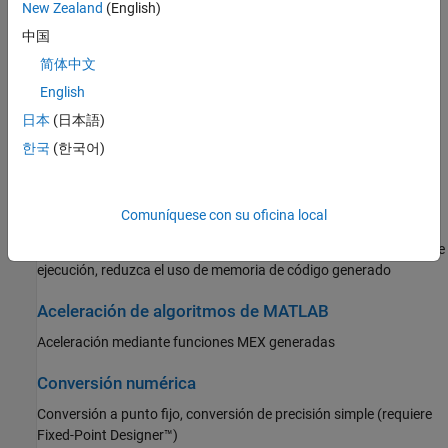
New Zealand
(English)
definición de datos
中国
Generación de código
简体中文
Generación de código C/C++ y MEX, corrección de errores,
English
verificación del comportamiento
日本
(日本語)
Despliegue
한국
(한국어)
Utilice y ejecute el código generado en C/C++
Comuníquese con su oficina local
Rendimiento
Reduzca el tiempo de generación de código, mejore la velocidad de
ejecución, reduzca el uso de memoria de código generado
Aceleración de algoritmos de MATLAB
Aceleración mediante funciones MEX generadas
Conversión numérica
Conversión a punto fijo, conversión de precisión simple (requiere
Fixed-Point Designer™)