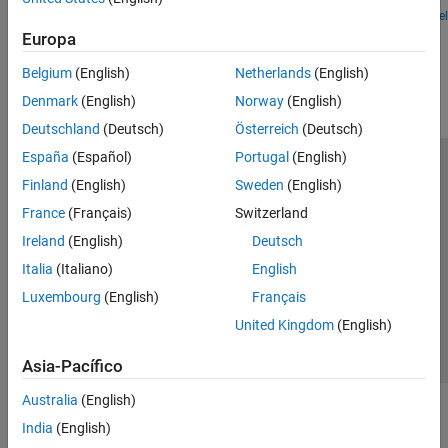
ADS-B and AIS
Open Model
AMR
Europa
How useful was this information?
FM
Belgium
(English)
Netherlands
(English)
DSSS
Denmark
(English)
Norway
(English)
Deutschland
(Deutsch)
Österreich
(Deutsch)
España
(Español)
Portugal
(English)
Centro de confianza
Marcas comerciales
Finland
(English)
Sweden
(English)
Política de privacidad
Antipiratería
Estado de las aplicaciones
France
(Français)
Switzerland
Información de contacto
Ireland
(English)
Deutsch
© 1994-2026 The MathWorks, Inc.
Italia
(Italiano)
English
Luxembourg
(English)
Français
Seleccione un país/id
América Latina
United Kingdom
(English)
Asia-Pacífico
Australia
(English)
India
(English)