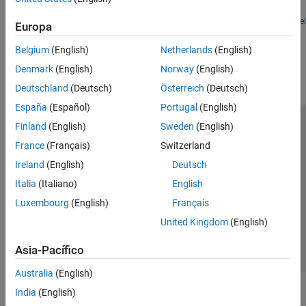
ADS-B and AIS
®
Simulink
.
Open Model
AMR
Europa
How useful was this information?
FM
Belgium
(English)
Netherlands
(English)
DSSS
Denmark
(English)
Norway
(English)
Deutschland
(Deutsch)
Österreich
(Deutsch)
España
(Español)
Portugal
(English)
Finland
(English)
Sweden
(English)
Centro de confianza
Marcas comerciales
France
(Français)
Switzerland
Política de privacidad
Antipiratería
Estado de las aplicaciones
Ireland
(English)
Deutsch
Información de contacto
Italia
(Italiano)
English
© 1994-2026 The MathWorks, Inc.
Luxembourg
(English)
Français
United Kingdom
(English)
Seleccione un país/id
América Latina
Asia-Pacífico
Australia
(English)
India
(English)