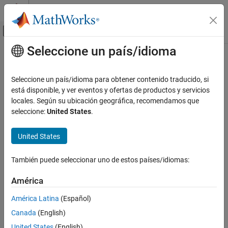
Saltar al contenido
Centro de ayuda de MATLAB
Mostrar/ocultar menú de navegación
Seleccione un país/idioma
Contenido principal
Inicio de Documentación
Sistemas de control
Seleccione un país/idioma para obtener contenido traducido, si
Categoría
está disponible, y ver eventos y ofertas de productos y servicios
¿Qué tan útil fue esta traducción?
locales. Según su ubicación geográfica, recomendamos que
C2000 Microcontroller Blockset
seleccione:
United States
.
Control System Toolbox
Introducción a Control System Toolbox
United States
Modelos de sistemas dinámicos
Análisis lineales
También puede seleccionar uno de estos países/idiomas:
Diseño y ajuste de sistemas de control
América
Cálculos de matrices
Fuzzy Logic Toolbox
América Latina
(Español)
Model Predictive Control Toolbox
Canada
(English)
Motor Control Blockset
United States
(English)