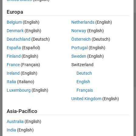
Predictive Maintenance Toolbox
Europa
Raspberry Pi Blockset
Belgium
(English)
Netherlands
(English)
Centro de confianza
Marcas comerciales
Reinforcement Learning Toolbox
Denmark
(English)
Norway
(English)
Política de privacidad
Antipiratería
Estado de las aplicaciones
Robust Control Toolbox
Deutschland
(Deutsch)
Österreich
(Deutsch)
Información de contacto
Simulink Control Design
España
(Español)
Portugal
(English)
© 1994-2026 The MathWorks, Inc.
Simulink Design Optimization
Finland
(English)
Sweden
(English)
STM32 Microcontroller Blockset
France
(Français)
Switzerland
Seleccione un país/id
América Latina
System Identification Toolbox
Ireland
(English)
Deutsch
Italia
(Italiano)
English
Luxembourg
(English)
Français
United Kingdom
(English)
Asia-Pacífico
Australia
(English)
India
(English)