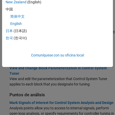
New Zealand
(English)
Simulink blocks.
中国
Configuración del ajuste de modelos de
MATLAB
简体中文
Specify Control Architecture in Control System Tuner
English
Control architecture comprises the control elements of your
日本
(日本語)
system, filter and sensor components, the plant under control, and
the interconnections among all these elements.
한국
(한국어)
Setup for Tuning Control System Modeled in MATLAB
To model your control architecture in MATLAB for
Control System
Comuníquese con su oficina local
Tuner
, construct a tunable model of the control system that
identifies and parameterizes its tunable elements.
View and Change Block Parameterization in Control System
Tuner
View and edit the parameterization that
Control System Tuner
applies to each block that you designate for tuning.
Puntos de análisis
Mark Signals of Interest for Control System Analysis and Design
Analysis points allow you to access to internal signals, perform
open-loop analysis, or specify requirements for controller tuning in