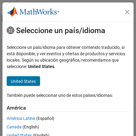
Saltar al contenido
Centro de ayuda de MATLAB
Mostrar/ocultar menú de navegación
Seleccione un país/idioma
Contenido principal
Inicio de Documentación
IA y estadística
Seleccione un país/idioma para obtener contenido traducido, si
Categoría
está disponible, y ver eventos y ofertas de productos y servicios
¿Qué tan útil fue esta traducción?
locales. Según su ubicación geográfica, recomendamos que
Curve Fitting Toolbox
seleccione:
United States
.
Introducción a Curve Fitting Toolbox
Regresión lineal y no lineal
United States
Interpolación
Suavizado
También puede seleccionar uno de estos países/idiomas:
Posprocesar ajustes
Splines
América
Deep Learning Toolbox
América Latina
(Español)
Statistics and Machine Learning Toolbox
Canada
(English)
Text Analytics Toolbox
United States
(English)