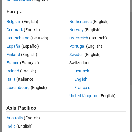
Europa
Belgium
(English)
Netherlands
(English)
Centro de confianza
Marcas comerciales
Denmark
(English)
Norway
(English)
Política de privacidad
Antipiratería
Estado de las aplicaciones
Deutschland
(Deutsch)
Österreich
(Deutsch)
Información de contacto
España
(Español)
Portugal
(English)
© 1994-2026 The MathWorks, Inc.
Finland
(English)
Sweden
(English)
France
(Français)
Switzerland
Seleccione un país/id
América Latina
Ireland
(English)
Deutsch
Italia
(Italiano)
English
Luxembourg
(English)
Français
United Kingdom
(English)
Asia-Pacífico
Australia
(English)
India
(English)