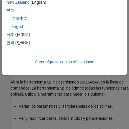
En Curve Fitting Toolbox, puede ajustar splines de forma
New Zealand
(English)
interactiva o programática.
中国
Ajuste interactivo de splines
简体中文
English
Utilice la app Curve Fitter o la herramienta Spline para crear
ajustes de splines de forma interactiva.
日本
(日本語)
한국
(한국어)
Abra la app Curve Fitter escribiendo
en la línea de
curveFitter
comandos de MATLAB. También puede hacer clic en
Curve Fitter
dentro del grupo
Math, Statistics and Optimization
de la pestaña
Comuníquese con su oficina local
Apps
. La app Curve Fitter admite las mismas opciones de ajuste
de splines que la función
.
fit
Abra la herramienta Spline escribiendo
en la línea de
splinetool
comandos. La herramienta Spline admite todas las funciones para
splines. Utilice la herramienta para hacer lo siguiente:
Variar los parámetros y las tolerancias de los splines.
Ver y modificar datos, saltos, nudos y ponderaciones.