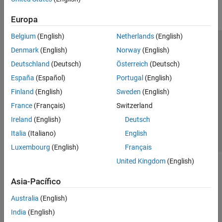
Parallel Computing
Europa
Reporting and Database Access
Systems Engineering
Belgium
(English)
Netherlands
(English)
Code Generation
Centro de confianza
Marcas comerciales
Denmark
(English)
Norway
(English)
Application Deployment
Política de privacidad
Antipiratería
Estado de las aplicaciones
Deutschland
(Deutsch)
Österreich
(Deutsch)
Verification, Validation, and Test
Información de contacto
España
(Español)
Portugal
(English)
Cloud Capabilities
© 1994-2026 The MathWorks, Inc.
Finland
(English)
Sweden
(English)
Teaching and Learning
France
(Français)
Switzerland
Applications
Seleccione un país/id
América Latina
Ireland
(English)
Deutsch
AI and Statistics
Italia
(Italiano)
English
Mathematics and Optimization
Luxembourg
(English)
Français
Signal Processing
United Kingdom
(English)
Image Processing and Computer Vision
Control Systems
Asia-Pacífico
Test and Measurement
Australia
(English)
RF and Mixed Signal
Wireless Communications
India
(English)