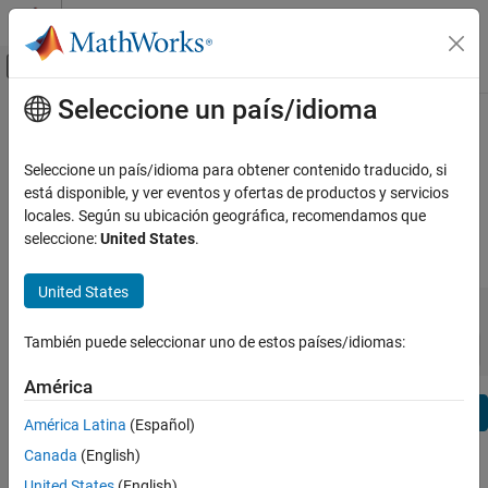
Saltar al contenido
Centro de ayuda de MATLAB
Mostrar/ocultar menú de navegación
Seleccione un país/idioma
Contenido principal
Ver por:
Categoría
Datafeed Toolbox Release Notes
Lista de productos
Seleccione un país/idioma para obtener contenido traducido, si
Bug Reports
|
Bug Fixes
expand all in page
está disponible, y ver eventos y ofertas de productos y servicios
Using MATLAB
locales. Según su ubicación geográfica, recomendamos que
MATLAB
seleccione:
United States
.
|
Release Range:
to
MATLAB Copilot
United States
Starting Release
Ending Release
Using Simulink
Incompatibilities
Highlights
to
Simulink
Sort by:
También puede seleccionar uno de estos países/idiomas:
Simulink Copilot
América
Physical Modeling
Text Filter: Datafeed Toolbox Release Notes
Event-Based Modeling
Se
América Latina
(Español)
Real-Time Simulation and Testing
How useful was this information?
Canada
(English)
Workflows
United States
(English)