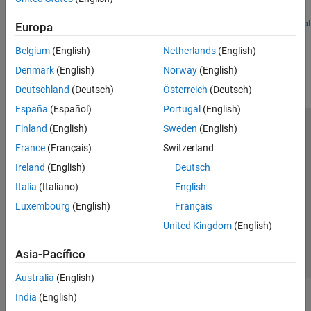
estimates of the surrounding environment.
Since R2021b
Open Live Script
Europa
How useful was this information?
Belgium
(English)
Netherlands
(English)
Denmark
(English)
Norway
(English)
Deutschland
(Deutsch)
Österreich
(Deutsch)
España
(Español)
Portugal
(English)
Finland
(English)
Sweden
(English)
Centro de confianza
Marcas comerciales
France
(Français)
Switzerland
Política de privacidad
Antipiratería
Estado de las aplicaciones
Ireland
(English)
Deutsch
Información de contacto
Italia
(Italiano)
English
© 1994-2026 The MathWorks, Inc.
Luxembourg
(English)
Français
United Kingdom
(English)
Seleccione un país/id
América Latina
Asia-Pacífico
Australia
(English)
India
(English)