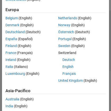
ROS Toolbox
Europa
Sensor Fusion and Tracking Toolbox
Belgium
(English)
Netherlands
(English)
Centro de confianza
Marcas comerciales
Get Started with Sensor Fusion and
Tracking Toolbox
Denmark
(English)
Norway
(English)
Política de privacidad
Antipiratería
Estado de las aplicaciones
Applications
Deutschland
(Deutsch)
Österreich
(Deutsch)
Información de contacto
Orientation, Position, and Coordinate
España
(Español)
Portugal
(English)
Systems
© 1994-2026 The MathWorks, Inc.
Data Import and Preparation
Finland
(English)
Sweden
(English)
Trajectory and Scenario Generation
France
(Français)
Switzerland
Seleccione un país/id
América Latina
Sensor Models
Ireland
(English)
Deutsch
Inertial Sensor Fusion
Italia
(Italiano)
English
Estimation Filters
Luxembourg
(English)
Français
Multi-Object Trackers
United Kingdom
(English)
Visualization and Analytics
Simulink 3D Animation
Asia-Pacífico
UAV Toolbox
Australia
(English)
India
(English)