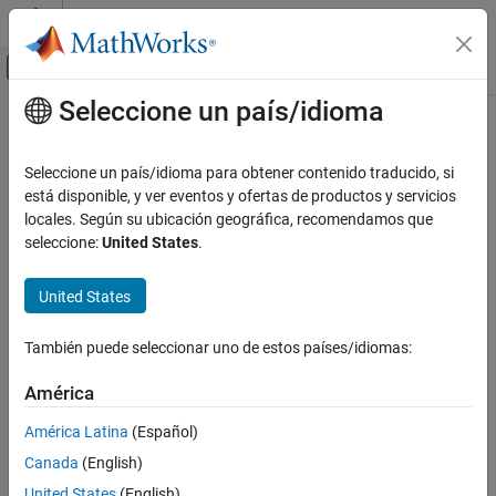
Saltar al contenido
Centro de ayuda de MATLAB
Mostrar/ocultar menú de navegación
Seleccione un país/idioma
Contenido principal
Inicio de Documentación
Radar
Seleccione un país/idioma para obtener contenido traducido, si
Robotics and Autonomous Systems
está disponible, y ver eventos y ofertas de productos y servicios
locales. Según su ubicación geográfica, recomendamos que
Categoría
How useful was this information?
seleccione:
United States
.
Automated Driving Toolbox
Mapping Toolbox
United States
Navigation Toolbox
También puede seleccionar uno de estos países/idiomas:
Phased Array System Toolbox
Radar Toolbox
América
RoadRunner
América Latina
(Español)
RoadRunner Scenario
Canada
(English)
Robotics System Toolbox
United States
(English)