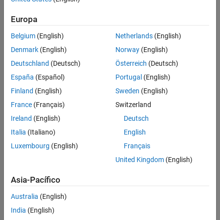
Pointer to the first character in the
. Returns
if the
mxArray
NULL
Europa
specified array is not a character array.
Belgium
(English)
Netherlands
(English)
Description
Denmark
(English)
Norway
(English)
Call
to access the first character in the
that
mxGetChars
mxArray
Deutschland
(Deutsch)
Österreich
(Deutsch)
points to. Once you have the starting address, you can
array_ptr
España
(Español)
Portugal
(English)
access any other element in the
.
mxArray
Finland
(English)
Sweden
(English)
See Also
France
(Français)
Switzerland
Ireland
(English)
Deutsch
mxGetString
Italia
(Italiano)
English
Version History
Luxembourg
(English)
Français
United Kingdom
(English)
Introduced before R2006a
Asia-Pacífico
How useful was this information?
Australia
(English)
India
(English)