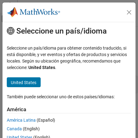
Saltar al contenido
Centro de ayuda de MATLAB
Mostrar/ocultar menú de navegación
Seleccione un país/idioma
Contenido principal
Inicio de Documentación
mxGetChars (C)
MATLAB
Seleccione un país/idioma para obtener contenido traducido, si
External Language Interfaces
Pointer to character array data
está disponible, y ver eventos y ofertas de productos y servicios
C with MATLAB
locales. Según su ubicación geográfica, recomendamos que
C Syntax
seleccione:
United States
.
C Matrix API
mxGetChars (C)
#include "matrix.h"

United States
mxChar *mxGetChars(const mxArray *array_ptr);
ON THIS PAGE
C Syntax
También puede seleccionar uno de estos países/idiomas:
Arguments
Arguments
América
Returns
array_ptr
Description
América Latina
(Español)
Pointer to an
mxArray
See Also
Canada
(English)
Version History
Returns
United States
(English)