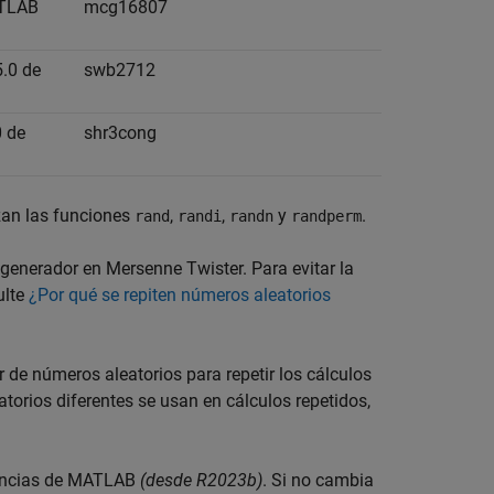
ATLAB
mcg16807
5.0 de
swb2712
0 de
shr3cong
izan las funciones
,
,
y
.
rand
randi
randn
randperm
 generador en Mersenne Twister. Para evitar la
ulte
¿Por qué se repiten números aleatorios
 de números aleatorios para repetir los cálculos
orios diferentes se usan en cálculos repetidos,
rencias de MATLAB
(desde R2023b)
. Si no cambia