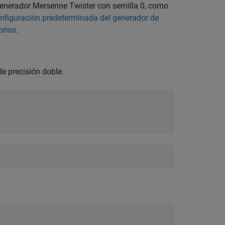
generador Mersenne Twister con semilla 0, como
nfiguración predeterminada del generador de
orios
.
e precisión doble.