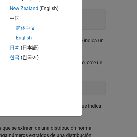
New Zealand
(English)
中国
简体中文
English
a de estos valores es casi plano, lo que indica un
日本
(日本語)
한국
(한국어)
ribución uniforme discreta. Por ejemplo, cree un
ribución uniforme discreta.
ama de estos valores es casi plano, lo que indica
s que se extraen de una distribución normal
enga números extraídos de una distribución