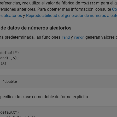
referencias,
utiliza el valor de fábrica de
para el 
rng
"twister"
versiones anteriores. Para obtener más información, consulte
Co
s aleatorios
y
Reproducibilidad del generador de números aleat
 de datos de números aleatorios
ma predeterminada, las funciones
y
generan valores d
rand
randn
"default"
)

and(1,5);

s(A)
= 'double'
pecificar la clase como doble de forma explícita:
"default"
)
