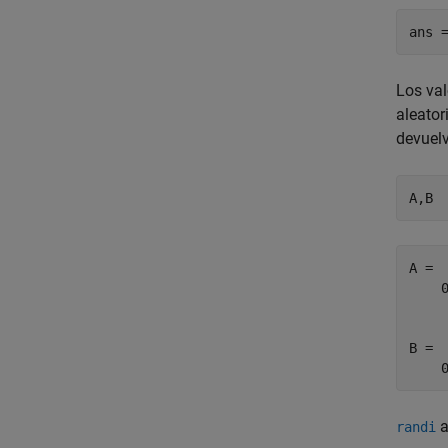
ans 
Los val
aleator
devuel
A,B
A =

    
B =

    
a
randi