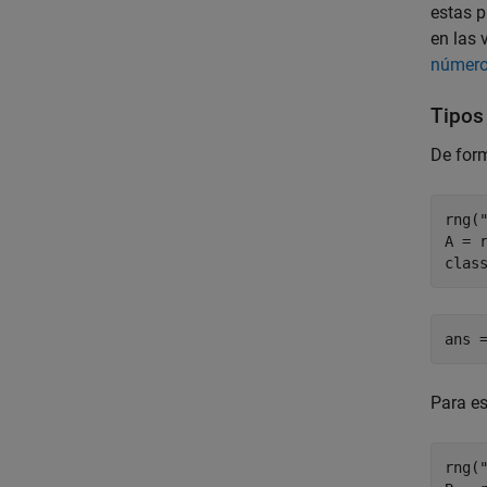
estas p
en las 
número
Tipos
De for
rng(
A = r
clas
ans 
Para es
rng(