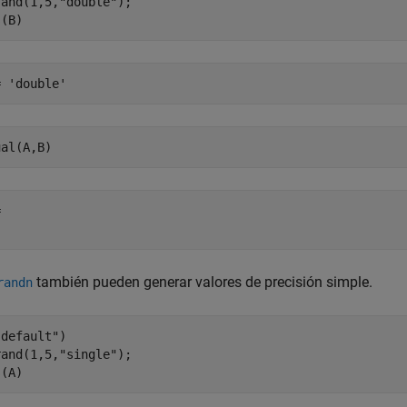
rand(1,5,
"double"
);

s(B)
= 'double'
ual(A,B)
 

también pueden generar valores de precisión simple.
randn
"default"
)

rand(1,5,
"single"
);

s(A)