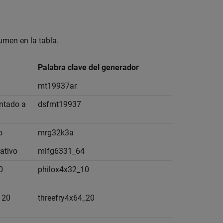
umen en la tabla.
Palabra clave del generador
mt19937ar
entado a
dsfmt19937
o
mrg32k3a
ativo
mlfg6331_64
0
philox4x32_10
 20
threefry4x64_20