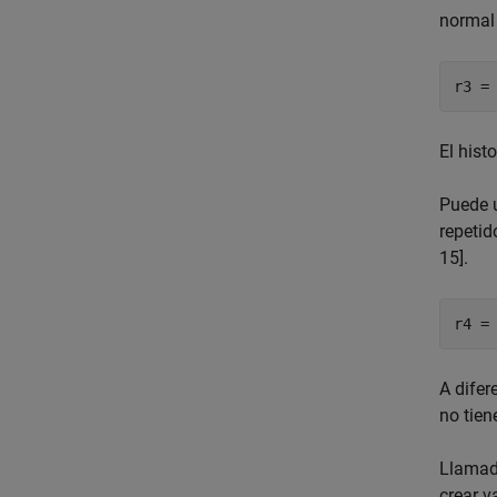
normal
r3 =
El his
Puede 
repetid
15].
r4 =
A difer
no tien
Llamada
crear v