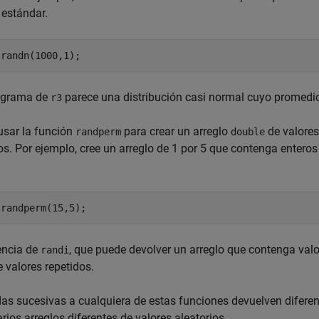
 estándar.
 randn(1000,1);
tograma de
parece una distribución casi normal cuyo promedio
r3
usar la función
para crear un arreglo
de valores
randperm
double
os. Por ejemplo, cree un arreglo de 1 por 5 que contenga enteros
 randperm(15,5);
encia de
, que puede devolver un arreglo que contenga valo
randi
e valores repetidos.
s sucesivas a cualquiera de estas funciones devuelven diferen
arios arreglos diferentes de valores aleatorios.