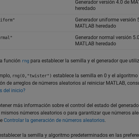
Generador versión 4.0 de M
heredado
Generador uniforme versión 
iform"
MATLAB heredado
Generador normal versión 5.
rmal"
MATLAB heredado
 la función
para establecer la semilla y el generador que util
rng
emplo,
establece la semilla en 0 y el algoritmo
rng(0,"twister")
ión de arreglos de números aleatorios al reiniciar MATLAB, cons
 del inicio?
tener más información sobre el control del estado del generador
 mismos números aleatorios o para garantizar que números aleat
te
Controlar la generación de números aleatorios
.
stablecer la semilla y algoritmo predeterminados en las prefe