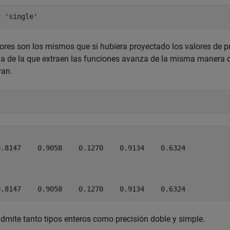
= 'single'
ores son los mismos que si hubiera proyectado los valores de pr
ia de la que extraen las funciones avanza de la misma manera c
van.
0.8147    0.9058    0.1270    0.9134    0.6324

0.8147    0.9058    0.1270    0.9134    0.6324
dmite tanto tipos enteros como precisión doble y simple.