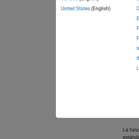
United States
(English)
rng(
r1 =
F
F
Todos 
I
muestr
I
La fun
vector 
r2 =
Todos 
un mues
La fun
estánda