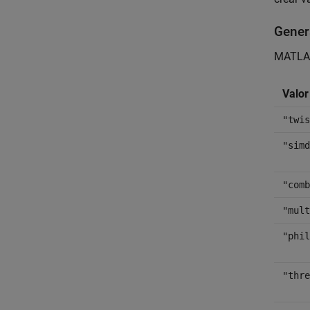
Gener
MATLAB 
Valor
"twis
"simd
"comb
"mult
"phil
"thre