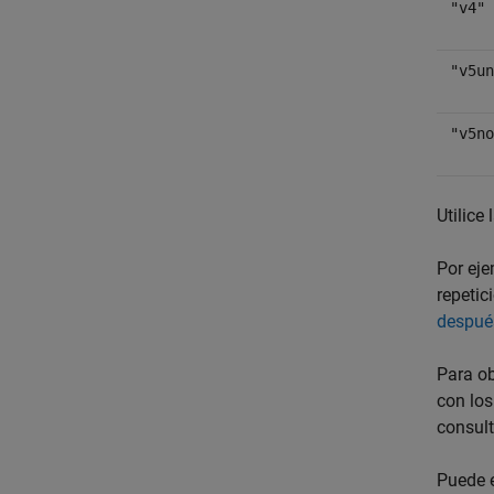
"v4"
"v5un
"v5no
Utilice
Por ej
repetic
después
Para ob
con los
consul
Puede e