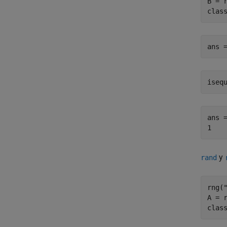
B = 
clas
ans 
iseq
ans =
1
y
rand
rng(
A = 
clas