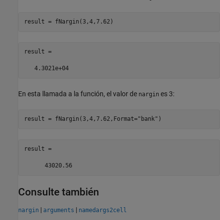
result = fNargin(3,4,7.62)
result =

   4.3021e+04
En esta llamada a la función, el valor de
es 3:
nargin
result = fNargin(3,4,7.62,Format=
"bank"
)
result =

      43020.56
Consulte también
|
|
nargin
arguments
namedargs2cell