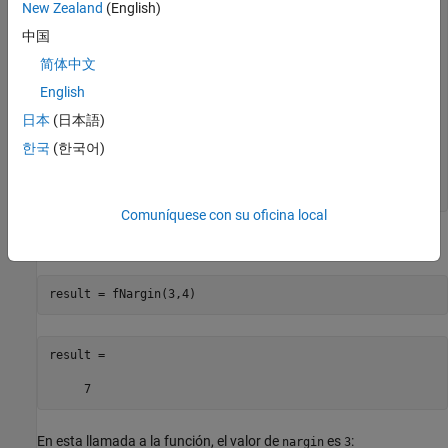
New Zealand
(English)
% Function code
中国
switch
 nargin

case
  2

简体中文
            result = a + b;

case
 3

English
            result = a^c + b^c;

日本
(日本語)
end
if
 isfield(namedargs,
"Format"
)

한국
(한국어)
        format(namedargs.Format);

end
end
Comuníquese con su oficina local
En esta llamada a la función, el valor de
es
:
nargin
2
result = fNargin(3,4)
result =

     7
En esta llamada a la función, el valor de
es
:
nargin
3