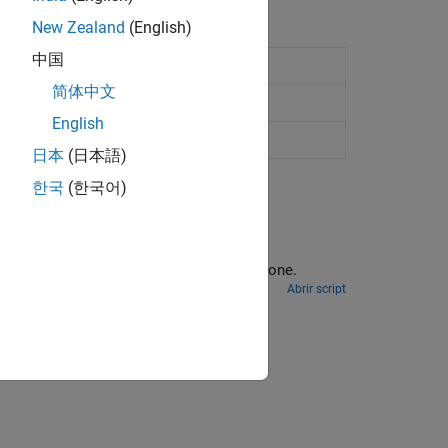
New Zealand
(English)
中国
ot
drone
简体中文
drone
English
日本
(日本語)
한국
(한국어)
 for Parrot Drones
al-time navigation data of the Parrot drone.
Abrir script
ión?