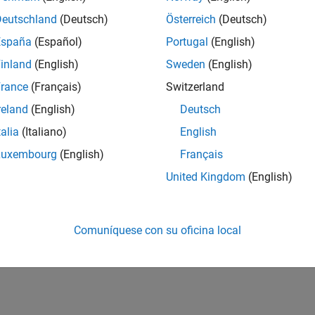
iones
Deutschland
(Deutsch)
Österreich
(Deutsch)
España
(Español)
Portugal
(English)
Read current height of
Parr
Height
inland
(English)
Sweden
(English)
Read Euler angles of
Parrot
Orientation
rance
(Français)
Switzerland
Read speed of
Parrot
drone
Speed
reland
(English)
Deutsch
talia
(Italiano)
English
plos destacados
Luxembourg
(English)
Français
nd Plot Navigation Data Using MATLAB Support Package
United Kingdom
(English)
 MATLAB® Support Package for Parrot® drone to acquire and plot re
¿Qué tan útil fue esta traducc
Comuníquese con su oficina local