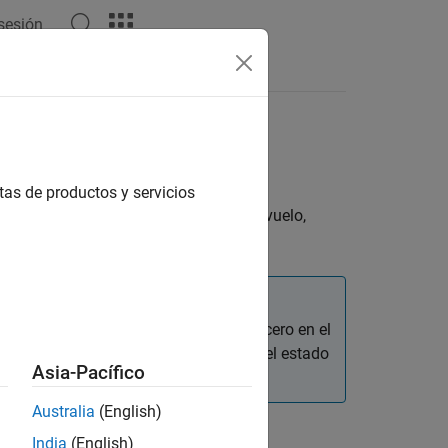
 sesión
tas
tas de productos y servicios
r los datos de navegación durante el vuelo,
os datos de navegación devuelven un cero en el
funciones devuelven datos incluso en el estado
Asia-Pacífico
Australia
(English)
India
(English)