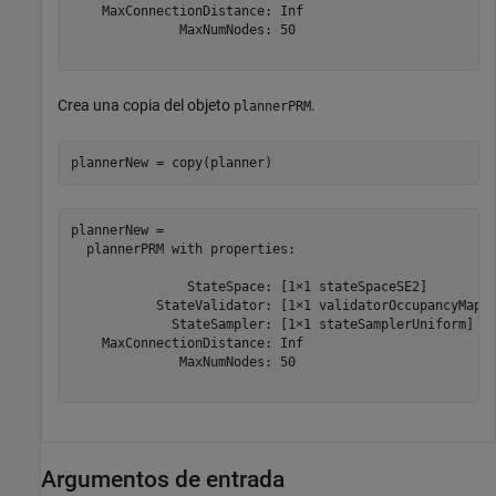
    MaxConnectionDistance: Inf

              MaxNumNodes: 50

Crea una copia del objeto
.
plannerPRM
plannerNew = copy(planner)
plannerNew = 

  plannerPRM with properties:

               StateSpace: [1×1 stateSpaceSE2]

           StateValidator: [1×1 validatorOccupancyMap]

             StateSampler: [1×1 stateSamplerUniform]

    MaxConnectionDistance: Inf

              MaxNumNodes: 50

Argumentos de entrada