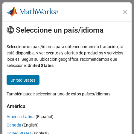
Saltar al contenido
Centro de ayuda de MATLAB
Mostrar/ocultar menú de navegación
Seleccione un país/idioma
Contenido principal
Inicio de Documentación
Esta página se ha traducido mediante traducción automática.
Haga clic aquí para ver la última versión en inglés.
Robótica y sistemas autónomos
Seleccione un país/idioma para obtener contenido traducido, si
está disponible, y ver eventos y ofertas de productos y servicios
copy
Navigation Toolbox
locales. Según su ubicación geográfica, recomendamos que
Planificación de movimiento
seleccione:
United States
.
Crear una copia profunda del objeto PlannerPRM
copy
Desde R2022a
United States
EN ESTA PÁGINA
contraer todo en la página
Sintaxis
También puede seleccionar uno de estos países/idiomas:
Sintaxis
Descripción
Ejemplos
América
planner2 = copy(planner1)
Argumentos de entrada
Descripción
América Latina
(Español)
Argumentos de salida
Canada
(English)
crea una copia profunda del objeto
Capacidades ampliadas
= copy(
)
planner2
planner1
con las mismas propiedades.
plannerPRM
Historial de versiones
United States
(English)