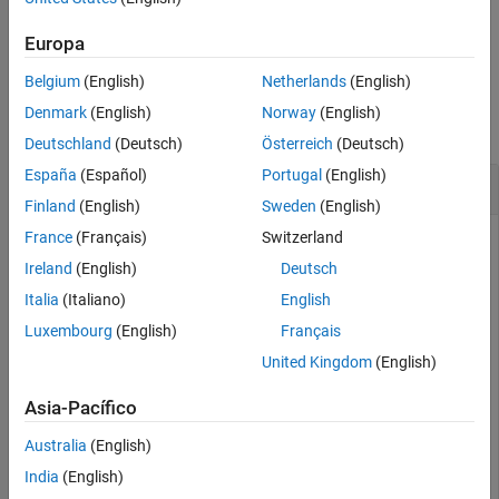
Consulte también
ejemplo
Europa
Belgium
(English)
Netherlands
(English)
Ejemplos
Denmark
(English)
Norway
(English)
contraer todo
Deutschland
(Deutsch)
Österreich
(Deutsch)
España
(Español)
Portugal
(English)
Crear copia del objeto PlannerPRM
Finland
(English)
Sweden
(English)
France
(Français)
Switzerland
Ireland
(English)
Deutsch
Cree un mapa de ocupación a partir de un mapa de ejemplo y
establezca la resolución del mapa en 10 celdas/metro.
Italia
(Italiano)
English
Luxembourg
(English)
Français
map = load(
"exampleMaps.mat"
).simpleMap;

United Kingdom
(English)
map = occupancyMap(map,10);
Asia-Pacífico
Cree un espacio de estados y actualice los límites del espacio
Australia
(English)
de estados para que sean los mismos que los límites del
India
(English)
mapa.