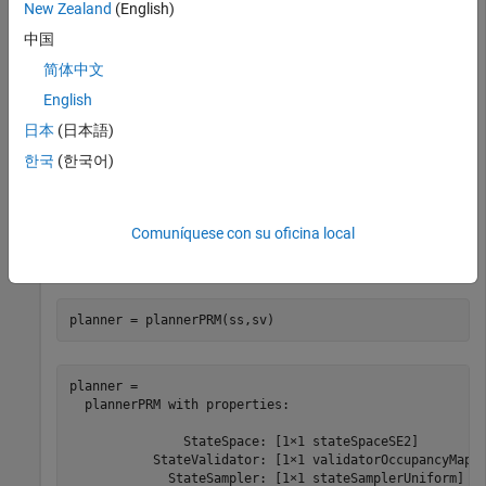
New Zealand
(English)
ss = stateSpaceSE2;

中国
ss.StateBounds = [map.XWorldLimits; map.YWorldLimits; 
简体中文
English
Cree un validador de estado con
usando el
stateSpaceSE2
日本
(日本語)
mapa y establezca la distancia de validación.
한국
(한국어)
sv = validatorOccupancyMap(ss,Map=map);

sv.ValidationDistance = 0.01;
Comuníquese con su oficina local
Cree un objeto
.
plannerPRM
planner = plannerPRM(ss,sv)
planner = 

  plannerPRM with properties:

               StateSpace: [1×1 stateSpaceSE2]

           StateValidator: [1×1 validatorOccupancyMap]

             StateSampler: [1×1 stateSamplerUniform]
