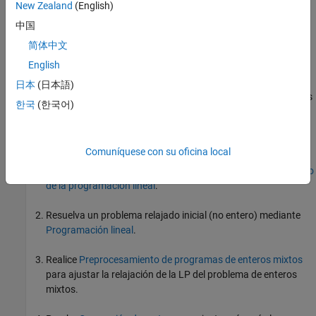
New Zealand
(English)
Heurística para encontrar soluciones factibles
中国
Ramificación y acotación
简体中文
English
Visión general del algoritmo
日本
(日本語)
utiliza esta estrategia básica para resolver programas
intlinprog
한국
(한국어)
lineales de enteros mixtos.
puede resolver el problema
intlinprog
en cualquiera de las fases. Si resuelve el problema en una fase,
no ejecuta las fases posteriores.
intlinprog
Comuníquese con su oficina local
Reduzca el tamaño del problema mediante
Preprocesamiento
de la programación lineal
.
Resuelva un problema relajado inicial (no entero) mediante
Programación lineal
.
Realice
Preprocesamiento de programas de enteros mixtos
para ajustar la relajación de la LP del problema de enteros
mixtos.