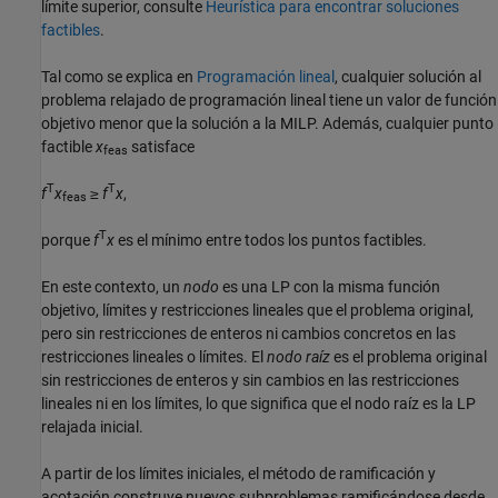
límite superior, consulte
Heurística para encontrar soluciones
factibles
.
Tal como se explica en
Programación lineal
, cualquier solución al
problema relajado de programación lineal tiene un valor de función
objetivo menor que la solución a la MILP. Además, cualquier punto
factible
x
satisface
feas
T
T
f
x
≥
f
x
,
feas
T
porque
f
x
es el mínimo entre todos los puntos factibles.
En este contexto, un
nodo
es una LP con la misma función
objetivo, límites y restricciones lineales que el problema original,
pero sin restricciones de enteros ni cambios concretos en las
restricciones lineales o límites. El
nodo raíz
es el problema original
sin restricciones de enteros y sin cambios en las restricciones
lineales ni en los límites, lo que significa que el nodo raíz es la LP
relajada inicial.
A partir de los límites iniciales, el método de ramificación y
acotación construye nuevos subproblemas ramificándose desde