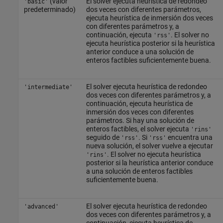
(valor
El solver ejecuta heurística de redondeo
'basic'
predeterminado)
dos veces con diferentes parámetros,
ejecuta heurística de inmersión dos veces
con diferentes parámetros y, a
continuación, ejecuta
. El solver no
'rss'
ejecuta heurística posterior si la heurística
anterior conduce a una solución de
enteros factibles suficientemente buena.
El solver ejecuta heurística de redondeo
'intermediate'
dos veces con diferentes parámetros y, a
continuación, ejecuta heurística de
inmersión dos veces con diferentes
parámetros. Si hay una solución de
enteros factibles, el solver ejecuta
'rins'
seguido de
. Si
encuentra una
'rss'
'rss'
nueva solución, el solver vuelve a ejecutar
. El solver no ejecuta heurística
'rins'
posterior si la heurística anterior conduce
a una solución de enteros factibles
suficientemente buena.
El solver ejecuta heurística de redondeo
'advanced'
dos veces con diferentes parámetros y, a
continuación, ejecuta heurística de