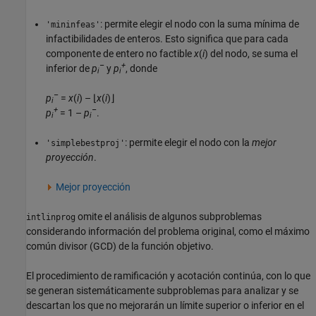
: permite elegir el nodo con la suma mínima de
'mininfeas'
infactibilidades de enteros. Esto significa que para cada
componente de entero no factible
x
(
i
) del nodo, se suma el
–
+
inferior de
p
y
p
, donde
i
i
–
p
=
x
(
i
) – ⌊
x
(
i
)⌋
i
+
–
p
= 1 –
p
.
i
i
: permite elegir el nodo con la
mejor
'simplebestproj'
proyección
.
Mejor proyección
omite el análisis de algunos subproblemas
intlinprog
considerando información del problema original, como el máximo
común divisor (GCD) de la función objetivo.
El procedimiento de ramificación y acotación continúa, con lo que
se generan sistemáticamente subproblemas para analizar y se
descartan los que no mejorarán un límite superior o inferior en el