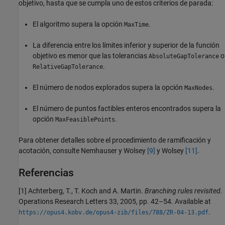
objetivo, hasta que se cumpla uno de estos criterios de parada:
El algoritmo supera la opción
.
MaxTime
La diferencia entre los límites inferior y superior de la función
objetivo es menor que las tolerancias
o
AbsoluteGapTolerance
.
RelativeGapTolerance
El número de nodos explorados supera la opción
.
MaxNodes
El número de puntos factibles enteros encontrados supera la
opción
.
MaxFeasiblePoints
Para obtener detalles sobre el procedimiento de ramificación y
acotación, consulte Nemhauser y Wolsey
[9]
y Wolsey
[11]
.
Referencias
[1] Achterberg, T., T. Koch and A. Martin.
Branching rules revisited.
Operations Research Letters 33, 2005, pp. 42–54. Available at
.
https://opus4.kobv.de/opus4-zib/files/788/ZR-04-13.pdf