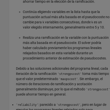
ahorrar tiempo en la elección de la ramificación.
Continúa eligiendo variables en la lista hasta que la
puntuación actual más alta basada en el pseudocoste no
cambie para
variables consecutivas, donde
es un
k
k
valor elegido internamente, generalmente entre 5 y 10.
Realiza una ramificación en la variable con la puntuación
más alta basada en el pseudocoste. El solver podría
haber calculado previamente los programas lineales
relajados basados en esta variable durante un
procedimiento anterior de estimación de pseudocostes.
Debido a las soluciones adicionales del programa lineal, cada
iteración de la ramificación
toma más tiempo
'strongpscost'
que el valor predeterminado
. Sin embargo, el
'maxpscost'
número de iteraciones de ramificación y acotación
generalmente disminuye, por lo que el método
'strongpscost'
puede ahorrar tiempo en general.
: parecido a
, pero en lugar de
'reliability'
'strongpscost'
ejecutar los programas lineales relajados solo para