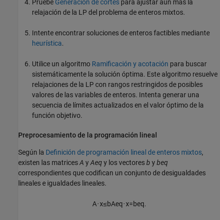
Pruebe
Generación de cortes
para ajustar aún más la
relajación de la LP del problema de enteros mixtos.
Intente encontrar soluciones de enteros factibles mediante
heurística
.
Utilice un algoritmo
Ramificación y acotación
para buscar
sistemáticamente la solución óptima. Este algoritmo resuelve
relajaciones de la LP con rangos restringidos de posibles
valores de las variables de enteros. Intenta generar una
secuencia de límites actualizados en el valor óptimo de la
función objetivo.
Preprocesamiento de la programación lineal
Según la
Definición de programación lineal de enteros mixtos
,
existen las matrices
A
y
Aeq
y los vectores
b
y
beq
correspondientes que codifican un conjunto de desigualdades
lineales e igualdades lineales.
A
·
x
≤
b
A
e
q
·
x
=
b
e
q
.