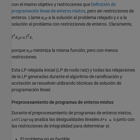
con el mismo objetivo y restricciones que
Definición de
programación lineal de enteros mixtos
, pero sin restricciones de
enteros. Llame
x
a la solución al problema relajado y
x
a la
LP
solución al problema con restricciones de enteros. Claramente,
T
T
f
x
≤
f
x
,
LP
porque
x
minimiza la misma función, pero con menos
LP
restricciones.
Esta LP relajada inicial (LP de nodo raíz) y todas las relajaciones
de la LP generadas durante el algoritmo de ramificación y
acotación se resuelven utilizando técnicas de solución de
programación lineal.
Preprocesamiento de programas de enteros mixtos
Durante el preprocesamiento de programas de enteros mixtos,
analiza las desigualdades lineales
junto con
intlinprog
A*x ≤ b
las restricciones de integralidad para determinar si:
El problema no es factible.