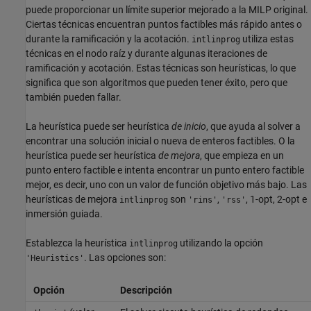
puede proporcionar un límite superior mejorado a la MILP original.
Ciertas técnicas encuentran puntos factibles más rápido antes o
durante la ramificación y la acotación.
utiliza estas
intlinprog
técnicas en el nodo raíz y durante algunas iteraciones de
ramificación y acotación. Estas técnicas son heurísticas, lo que
significa que son algoritmos que pueden tener éxito, pero que
también pueden fallar.
La heurística puede ser heurística
de inicio
, que ayuda al solver a
encontrar una solución inicial o nueva de enteros factibles. O la
heurística puede ser heurística
de mejora
, que empieza en un
punto entero factible e intenta encontrar un punto entero factible
mejor, es decir, uno con un valor de función objetivo más bajo. Las
heurísticas de mejora
son
,
, 1-opt, 2-opt e
intlinprog
'rins'
'rss'
inmersión guiada.
Establezca la heurística
utilizando la opción
intlinprog
. Las opciones son:
'Heuristics'
Opción
Descripción