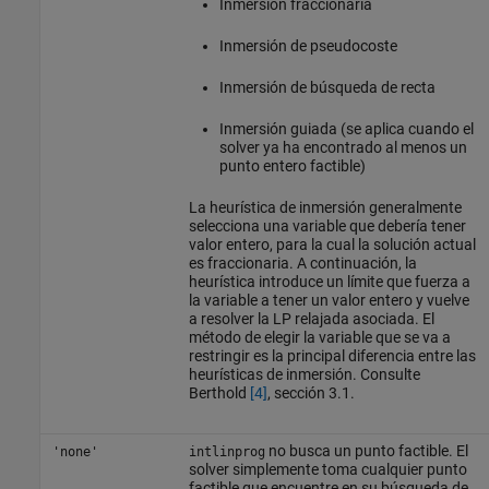
Inmersión fraccionaria
Inmersión de pseudocoste
Inmersión de búsqueda de recta
Inmersión guiada (se aplica cuando el
solver ya ha encontrado al menos un
punto entero factible)
La heurística de inmersión generalmente
selecciona una variable que debería tener
valor entero, para la cual la solución actual
es fraccionaria. A continuación, la
heurística introduce un límite que fuerza a
la variable a tener un valor entero y vuelve
a resolver la LP relajada asociada. El
método de elegir la variable que se va a
restringir es la principal diferencia entre las
heurísticas de inmersión. Consulte
Berthold
[4]
, sección 3.1.
no busca un punto factible. El
'none'
intlinprog
solver simplemente toma cualquier punto
factible que encuentre en su búsqueda de