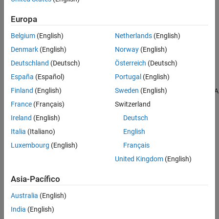
Europa
Restricciones en algunos componentes de
x
para que tengan
valores enteros
Belgium
(English)
Netherlands
(English)
Denmark
(English)
Norway
(English)
en términos matemáticos, dados los vectores
f
,
lb
y
ub
, las
matrices
A
y
Aeq
, los vectores
b
y
beq
correspondientes y un
Deutschland
(Deutsch)
Österreich
(Deutsch)
conjunto de índices
, encuentre un vector
x
para resolver
intcon
España
(Español)
Portugal
(English)
Finland
(English)
Sweden
(English)
min
x
f
T
x
subject to
{
x
(
intcon
)
are integers or extended integers
bl
≤
A
France
(Français)
Switzerland
Algoritmo intlinprog
Ireland
(English)
Deutsch
Visión general del algoritmo
Italia
(Italiano)
English
Luxembourg
(English)
Français
Preprocesamiento de la programación lineal
United Kingdom
(English)
Programación lineal
Asia-Pacífico
Preprocesamiento de programas de enteros mixtos
Australia
(English)
Generación de cortes
India
(English)