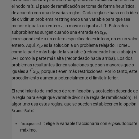
el nodo raíz. El paso de ramificación se toma de forma heurística,
de acuerdo con una de varias reglas. Cada regla se basa en la idea
de dividir un problema restringiendo una variable para que sea
menor o igual a un entero J, o mayor o igual a J+1. Estos dos
subproblemas surgen cuando una entrada en
x
,
LP
correspondiente a un entero especificado en intcon, no es un valor
entero. Aquí,
x
es la solución a un problema relajado. Tome J
LP
como la parte más baja de la variable (redondeado hacia abajo) y
J+1 como la parte más alta (redondeado hacia arriba). Los dos
problemas resultantes tienen soluciones que son mayores que o
T
iguales a
f
x
, porque tienen más restricciones. Por lo tanto, este
LP
procedimiento aumenta potencialmente el límite inferior.
El rendimiento del método de ramificación y acotación depende de
la regla para elegir qué variable dividir (la regla de ramificación). El
algoritmo usa estas reglas, que se pueden establecer en la opción
:
BranchRule
: elige la variable fraccionaria con el
pseudocoste
'maxpscost'
máximo.