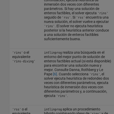
inmersión dos veces con diferentes
parámetros. Si hay una solución de
enteros factibles, el solver ejecuta
'rins'
seguido de
. Si
encuentra una
'rss'
'rss'
nueva solución, el solver vuelve a ejecutar
. El solver no ejecuta heurística
'rins'
posterior si la heurística anterior conduce
a una solución de enteros factibles
suficientemente buena.
o el
realiza una búsqueda en el
'rins'
intlinprog
equivalente
entorno del mejor punto de solución de
enteros factibles actual (si está disponible)
'rins-diving'
para encontrar una solución nueva y
mejor. Consulte Danna, Rothberg y Le
Pape
[6]
. Cuando selecciona
, el
'rins'
solver ejecuta heurística de redondeo dos
veces con diferentes parámetros, ejecuta
heurística de inmersión dos veces con
diferentes parámetros y, a continuación,
ejecuta
.
'rins'
o el
aplica un procedimiento
'rss'
intlinprog
equivalente
híbrido combinando ideas de
y de
'rins'