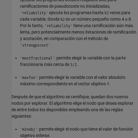
ramificaciones de pseudocoste no inicializadas,
ejecuta los programas hasta
veces para
'reliability'
k2
cada variable, donde
es un número pequeño como 4 u 8.
k2
Por lo tanto,
tiene una ramificación aún más
'reliability'
lenta, pero potencialmente menos iteraciones de ramificación
y acotación, en comparación con el método de
.
'strongpscost'
: permite elegir la variable con la parte
'mostfractional'
fraccionaria más cerca de
.
1/2
: permite elegir la variable con el valor absoluto
'maxfun'
máximo correspondiente en el vector objetivo
.
f
Después de que el algoritmo se ramifique, quedan dos nuevos
nodos por explorar. El algoritmo elige el nodo que desea explorar
de entre todos los disponibles empleando una de las reglas
siguientes:
: permite elegir el nodo que tiene el valor de función
'minobj'
objetivo inferior.