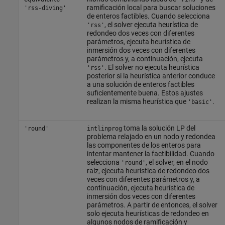
ramificación local para buscar soluciones
'rss-diving'
de enteros factibles. Cuando selecciona
, el solver ejecuta heurística de
'rss'
redondeo dos veces con diferentes
parámetros, ejecuta heurística de
inmersión dos veces con diferentes
parámetros y, a continuación, ejecuta
. El solver no ejecuta heurística
'rss'
posterior si la heurística anterior conduce
a una solución de enteros factibles
suficientemente buena. Estos ajustes
realizan la misma heurística que
.
'basic'
toma la solución LP del
'round'
intlinprog
problema relajado en un nodo y redondea
las componentes de los enteros para
intentar mantener la factibilidad. Cuando
selecciona
, el solver, en el nodo
'round'
raíz, ejecuta heurística de redondeo dos
veces con diferentes parámetros y, a
continuación, ejecuta heurística de
inmersión dos veces con diferentes
parámetros. A partir de entonces, el solver
solo ejecuta heurísticas de redondeo en
algunos nodos de ramificación y