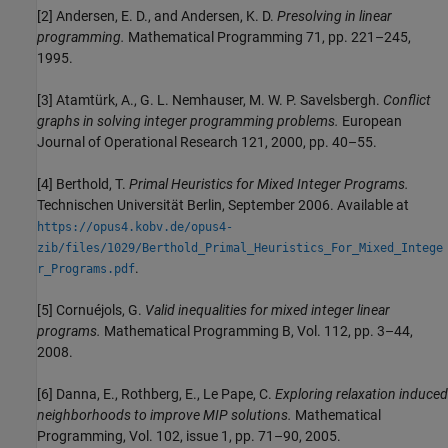
[2] Andersen, E. D., and Andersen, K. D.
Presolving in linear
programming.
Mathematical Programming 71, pp. 221–245,
1995.
[3] Atamtürk, A., G. L. Nemhauser, M. W. P. Savelsbergh.
Conflict
graphs in solving integer programming problems.
European
Journal of Operational Research 121, 2000, pp. 40–55.
[4] Berthold, T.
Primal Heuristics for Mixed Integer Programs.
Technischen Universität Berlin, September 2006. Available at
https://opus4.kobv.de/opus4-
zib/files/1029/Berthold_Primal_Heuristics_For_Mixed_Intege
.
r_Programs.pdf
[5] Cornuéjols, G.
Valid inequalities for mixed integer linear
programs.
Mathematical Programming B, Vol. 112, pp. 3–44,
2008.
[6] Danna, E., Rothberg, E., Le Pape, C.
Exploring relaxation induced
neighborhoods to improve MIP solutions.
Mathematical
Programming, Vol. 102, issue 1, pp. 71–90, 2005.