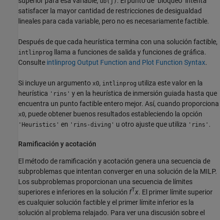
superior para esa variable,
. El punto de "bloqueo" intenta
ub(j)
satisfacer la mayor cantidad de restricciones de desigualdad
lineales para cada variable, pero no es necesariamente factible.
Después de que cada heurística termina con una solución factible,
llama a funciones de salida y funciones de gráfica.
intlinprog
Consulte
intlinprog Output Function and Plot Function Syntax
.
Si incluye un argumento
,
utiliza este valor en la
x0
intlinprog
heurística
y en la heurística de inmersión guiada hasta que
'rins'
encuentra un punto factible entero mejor. Así, cuando proporciona
, puede obtener buenos resultados estableciendo la opción
x0
en
u otro ajuste que utiliza
.
'Heuristics'
'rins-diving'
'rins'
Ramificación y acotación
El método de ramificación y acotación genera una secuencia de
subproblemas que intentan converger en una solución de la MILP.
Los subproblemas proporcionan una secuencia de límites
T
superiores e inferiores en la solución
f
x
. El primer límite superior
es cualquier solución factible y el primer límite inferior es la
solución al problema relajado. Para ver una discusión sobre el