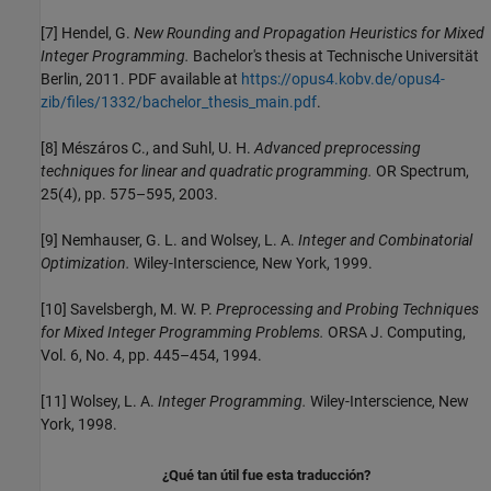
[7] Hendel, G.
New Rounding and Propagation Heuristics for Mixed
Integer Programming.
Bachelor's thesis at Technische Universität
Berlin, 2011. PDF available at
https://opus4.kobv.de/opus4-
zib/files/1332/bachelor_thesis_main.pdf
.
[8] Mészáros C., and Suhl, U. H.
Advanced preprocessing
techniques for linear and quadratic programming.
OR Spectrum,
25(4), pp. 575–595, 2003.
[9] Nemhauser, G. L. and Wolsey, L. A.
Integer and Combinatorial
Optimization.
Wiley-Interscience, New York, 1999.
[10] Savelsbergh, M. W. P.
Preprocessing and Probing Techniques
for Mixed Integer Programming Problems.
ORSA J. Computing,
Vol. 6, No. 4, pp. 445–454, 1994.
[11] Wolsey, L. A.
Integer Programming.
Wiley-Interscience, New
York, 1998.
¿Qué tan útil fue esta traducción?