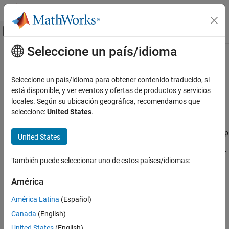
Saltar al contenido
Centro de ayuda de MATLAB
Mostrar/ocultar menú de navegación
Seleccione un país/idioma
Contenido principal
Inicio de Documentación
Content Generation
Reporting and Database Access
Seleccione un país/idioma para obtener contenido traducido, si
Use Report Generator APIs to specify and format report content
está disponible, y ver eventos y ofertas de productos y servicios
MATLAB Report Generator
Add content types, such as a title page, chapters, and tables, to a
locales. Según su ubicación geográfica, recomendamos que
Report Generator Development
report. Specify report layout, page and section numbering, and
seleccione:
United States
.
hyperlinks to targets in and outside a report. Include Word
Categoría
documents in a Word report. Add HTML markup to a report. Group
Report Generator Creation
United States
content for adding to multiple report locations. For a full list of
Content Generation
Report API classes, use
. For a full list of
help mlreportgen.report
También puede seleccionar uno de estos países/idiomas:
Title Pages, Tables of Contents, Lists of
DOM API classes, use
.
help mlreportgen.dom
Figures, Tables, and Captions
América
Chapters and Sections
Categories
Paragraphs, Text Strings, and Numbers
América Latina
(Español)
Title Pages, Tables of Contents, Lists of Figures, Tables, and
Page Layout
Canada
(English)
Captions
Images, Figures, Axes, Equations,
Generate a title page, a table of contents, or lists of figures, tables,
United States
(English)
MATLAB Code, and MATLAB Variables