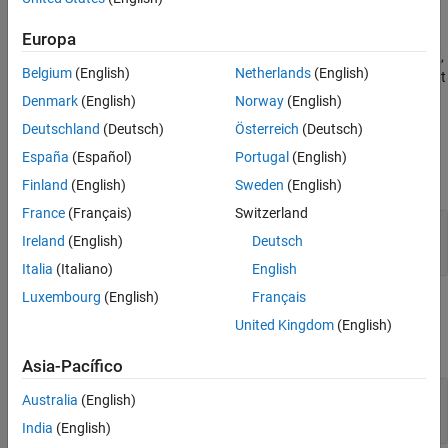
reporter object.
The returned copy contains a
deep copy
of any
Version History
property value of
that references a reporter, DOM
reporterObj
Europa
See Also
object, or
object.
As a result,
mlreportgen.report.ReporterLayout
Belgium
(English)
Netherlands
(English)
you can modify the properties of the original or new object without
affecting the other object.
Denmark
(English)
Norway
(English)
Deutschland
(Deutsch)
Österreich
(Deutsch)
Input Arguments
España
(Español)
Portugal
(English)
expand all
Finland
(English)
Sweden
(English)
France
(Français)
Switzerland
—
Reporter to copy
reporterObj
Ireland
(English)
Deutsch
reporter object
Italia
(Italiano)
English
Luxembourg
(English)
Français
Output Arguments
United Kingdom
(English)
expand all
Asia-Pacífico
— Copy of reporter
copiedObj
Australia
(English)
reporter object
India
(English)