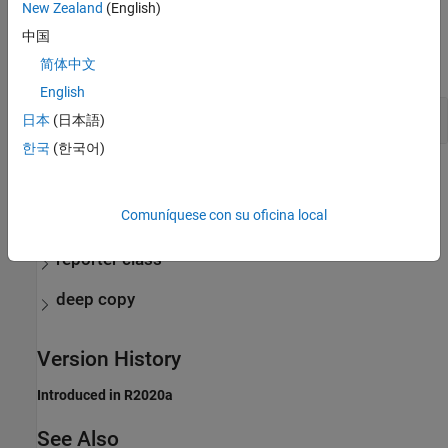
New Zealand
(English)
Examples
中国
简体中文
expand all
English
Copy a Reporter Object
日本
(日本語)
한국
(한국어)
More About
expand all
Comuníquese con su oficina local
reporter class
deep copy
Version History
Introduced in R2020a
See Also