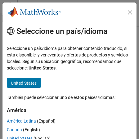
Saltar al contenido
Centro de ayuda de MATLAB
Mostrar/ocultar menú de navegación
Seleccione un país/idioma
Contenido principal
Inicio de Documentación
copy
Reporting and Database Access
Seleccione un país/idioma para obtener contenido traducido, si
Class:
mlreportgen.report.Reporter
está disponible, y ver eventos y ofertas de productos y servicios
MATLAB Report Generator
Namespace:
mlreportgen.report
locales. Según su ubicación geográfica, recomendamos que
Report Generator Development
seleccione:
United States
.
Report Generator Creation
Create copy of reporter object and make deep copies of property
values
United States
copy
ON THIS PAGE
expand all in page
También puede seleccionar uno de estos países/idiomas:
Syntax
Syntax
Description
América
copiedObj = copy(reporterObj)
Input Arguments
América Latina
(Español)
Output Arguments
Description
Canada
(English)
Examples
returns a copy of the specified
= copy(
)
copiedObj
reporterObj
More About
United States
(English)