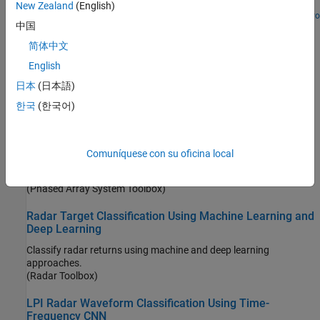
angular directions directly from the sample covariance matrix.
New Zealand
(English)
Desde R2025a
Abrir script en vivo
中国
Pedestrian and Bicyclist Classification Using Deep
Learning
简体中文
Classify pedestrians and bicyclists based on their micro-Doppler
English
characteristics using deep learning and time-frequency analysis.
日本
(日本語)
(Radar Toolbox)
한국
(한국어)
Radar and Communications Waveform Classification
Using Deep Learning
Classify radar and communications waveforms using the Wigner-
Comuníquese con su oficina local
Ville distribution (WVD) and a deep convolutional neural network
(CNN).
(Phased Array System Toolbox)
Radar Target Classification Using Machine Learning and
Deep Learning
Classify radar returns using machine and deep learning
approaches.
(Radar Toolbox)
LPI Radar Waveform Classification Using Time-
Frequency CNN