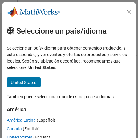
Saltar al contenido
Centro de ayuda de MATLAB
Mostrar/ocultar menú de navegación
Seleccione un país/idioma
Contenido principal
Inicio de Documentación
Radar y redes inalámbricas
Procesamiento de señales
Seleccione un país/idioma para obtener contenido traducido, si
Clasificación de objetivos y señales de radar, radar de automoción,
está disponible, y ver eventos y ofertas de productos y servicios
Signal Processing Toolbox
detección espectral
locales. Según su ubicación geográfica, recomendamos que
Aplicaciones
Clasifique objetivos de radar y formas de onda mediante modelos
seleccione:
United States
.
de deep learning. Identifique a los peatones y ciclistas; use redes
Categoría
neuronales de grafos para asignar recursos inalámbricos.
Audio
United States
Biomedicina
Información relacionada
Geociencia
También puede seleccionar uno de estos países/idiomas:
Ruido, vibraciones y asperezas
Radar Toolbox
América
Radar y redes inalámbricas
Communications Toolbox
América Latina
(Español)
Ejemplos destacados
Canada
(English)
Automated Labeling of Time-Frequency Regions for AI-
United States
(English)