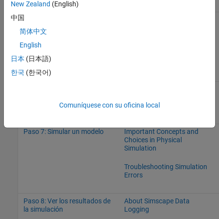
New Zealand
(English)
中国
Paso 5: Añadir sensores
Principios básicos del
modelado de redes físicas
简体中文
English
Conectar diagramas de
Simscape a Sources y Scopes
日本
(日本語)
de Simulink
한국
(한국어)
Paso 6: Conectarse a
Conectar diagramas de
Simulink con bloques de
Simscape a Sources y Scopes
Comuníquese con su oficina local
interacción
de Simulink
Paso 7: Simular un modelo
Important Concepts and
Choices in Physical
Simulation
Troubleshooting Simulation
Errors
Paso 8: Ver los resultados de
About Simscape Data
la simulación
Logging