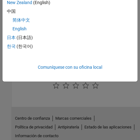
Bloques de sensores de caudal másico de gas, de caudal de
New Zealand
(English)
energía, de presión o de temperatura
中国
Fuentes
简体中文
Bloques fuente de caudal másico de gas y de presión
English
Utilidades
日本
(日本語)
Bloques de entornos básicos que especifican propiedades de los
gases
한국
(한국어)
Sistemas de gas
Ejemplos característicos de sistemas de gas
Comuníquese con su oficina local
¿Qué tan útil fue esta traducción?
Centro de confianza
Marcas comerciales
Política de privacidad
Antipiratería
Estado de las aplicaciones
Información de contacto