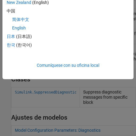
New Zealand
(English)
of
Simulink
system
中国
Restore diagnostic war
Simulink.restoreDiagnostic
a specific block, subsys
简体中文
model
English
Suppress a diagnostic 
Simulink.suppressDiagnostic
日本
(日本語)
specific block
한국
(한국어)
Return
Simulink.getSuppressedDiagnostics
Simulink.SuppressedD
objects associated with
subsystem, or model
Comuníquese con su oficina local
Clases
Suppress diagnostic
Simulink.SuppressedDiagnostic
messages from specific
block
Ajustes de modelos
Model Configuration Parameters: Diagnostics