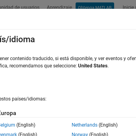
nidad de usuarios
Aprendizaje
Inicie
Obtenga MATLAB
ación
Ejemplos
Funciones
Bloques
Apps
Vídeos
o fijo
ís/idioma
nte las señales y los valores de los parámetros con números de 
er contenido traducido, si está disponible, y ver eventos y ofer
 generado
áfica, recomendamos que seleccione:
United States
.
ardware digital, los números se representan como tipos de datos
e datos, el tamaño de las palabras se fija en un número determi
ores de punto fijo es mucho menor que el de los valores de punt
s que los procesadores de punto flotante pueden simplificar e
estos países/idiomas:
istema, y aproximar eficazmente los números del mundo real, lo
sas ventajas. Los procesadores de punto fijo suelen ser más
Europa
ren menos memoria y menos tiempo de procesador para funcion
Belgium
(English)
Netherlands
(English)
mular un modelo que utiliza números de punto fijo, debe instala
Denmark
(English)
Norway
(English)