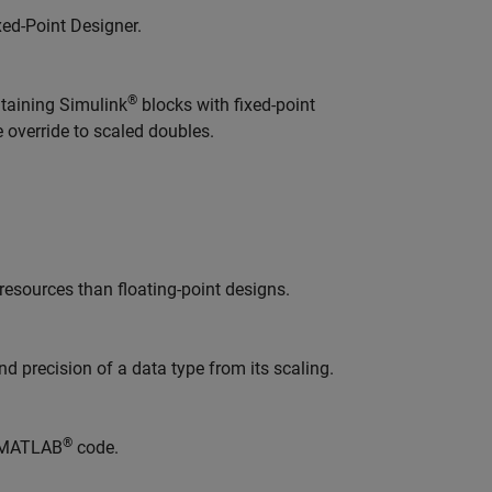
xed-Point Designer.
®
ntaining Simulink
blocks with fixed-point
e override to scaled doubles.
esources than floating-point designs.
d precision of a data type from its scaling.
®
n MATLAB
code.