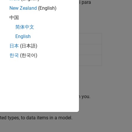
 que contenga bloques de punto fijo, ni para
New Zealand
(English)
中国
简体中文
English
fixed-point or floating-point data type
日本
(日本語)
 representation of value
한국
(한국어)
point representation of value
ixed-point models that others share with you.
ted types, to data items in a model.