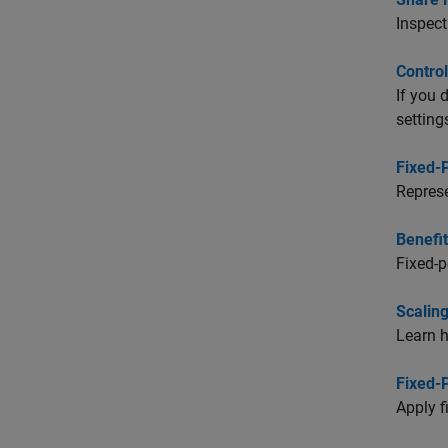
Inspect
Control
If you 
setting
Fixed-
Represe
Benefi
Fixed-p
Scaling
Learn h
Fixed-
Apply f