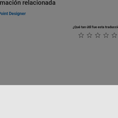
rmación relacionada
Point Designer
¿Qué tan útil fue esta traducc
rivacidad
Antipiratería
Estado de las aplicaciones
Información de contac