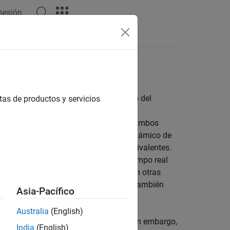
 sesión
Respuestas
punto fijo para mejorar el rendimiento del
tas de productos y servicios
 de punto fijo o de punto flotante. En ambos
nado de bits. Sin embargo, el rango dinámico de
o flotante con tamaños de palabra equivalentes.
n gran medida la implementación en tiempo real
s procesadores de punto fijo presentan otras
 pequeños y consumen menos energía. También
Asia-Pacífico
ar.
Australia
(English)
r el producto Fixed-Point Designer™. Sin embargo,
India
(English)