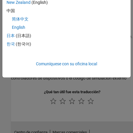
New Zealand
(English)
Integrar código C/C++ mediante importadores de código
中国
Utilice Code Importer, el bloque C Caller, o el bloque C Function de
简体中文
Simulink para importar código C.
English
Integrar código C/C++ mediante funciones S en C MEX
日本
(日本語)
Utilice funciones S en C MEX para integrar código C/C++ existente.
한국
(한국어)
Integrar código C/C++ mediante S-Function Builder
Integre su código C/C++ en modelos de Simulink creando
funciones S automáticamente.
Comuníquese con su oficina local
Integrar código C/C++ con la herramienta Legacy Code
Integre las funciones de C o C++ existentes, como los
controladores de dispositivos o el código de simulación externo
¿Qué tan útil fue esta traducción?
Centro de confianza
Marcas comerciales