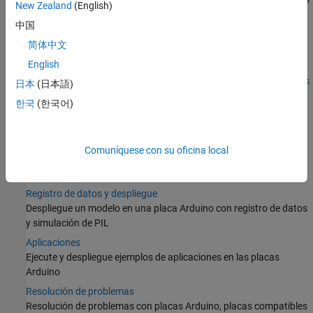
New Zealand
(English)
sensores conectados al hardware Arduino
中国
Planificación de eventos y gestión de interrupciones
简体中文
Planifique eventos y gestione interrupciones de hardware para
resolver tareas en tiempo real con Arduino
English
Bloques de controlador de dispositivos y sensores personalizados
日本
(日本語)
Cree bloques de controlador de dispositivos y sensores
한국
(한국어)
personalizados usando System objects y conéctelos a periféricos
compatibles con Arduino
Monitorización de datos y prototipado rápido
Comuníquese con su oficina local
Perfeccione la transferencia de datos ejecutando un modelo de
Simulink en una placa Arduino antes del despliegue
Registro de datos y despliegue
Despliegue un modelo en una placa Arduino con registro de datos
y simulación de PIL
Aplicaciones
Ejecute y despliegue ejemplos de aplicaciones en las placas
Arduino
Resolución de problemas
Resolución de problemas con placas Arduino, placas compatibles