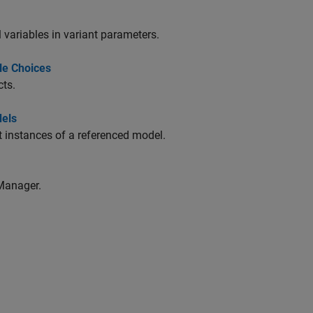
 variables in variant parameters.
le Choices
cts.
dels
nt instances of a referenced model.
Manager.