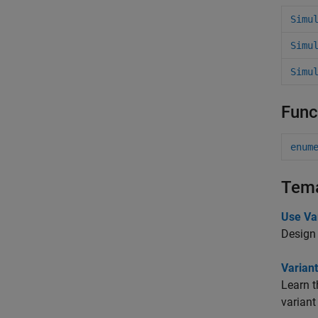
Simu
Simu
Simu
Func
enum
Tem
Use Va
Design 
Varian
Learn t
variant