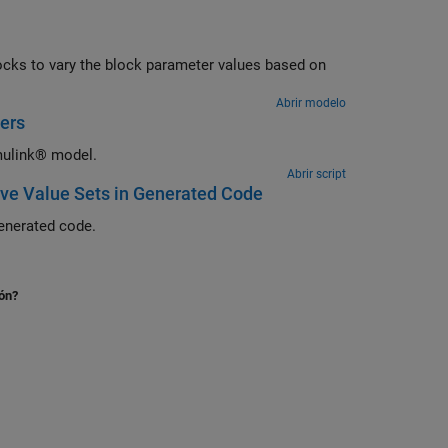
cks to vary the block parameter values based on
Abrir modelo
ers
imulink® model.
Abrir script
ive Value Sets in Generated Code
Learn how to use variant parameter banks to group variant parameters in generated code.
ión?