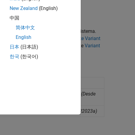
New Zealand
(English)
 de las variantes en el modelo.
中国
简体中文
ner todos los valores posibles de un sistema.
English
ar el modelo como se describe en
Activate Variant
 Para obtener más información, consulte
Variant
日本
(日本語)
한국
(한국어)
es in structure array in generated code
(Desde
es for variant parameter bank
(Desde R2023a)