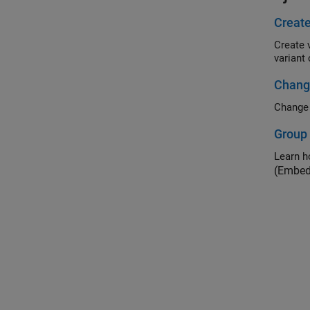
Create
Create 
variant
Change
Change 
Group 
(Embed