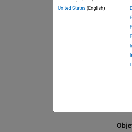
inform
United States
(English)
Puede 
F
El códi
F
Puede a
During 
I
Syste
I
Clas
Simu
Simu
Simu
Obje