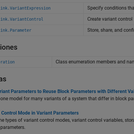
Specify conditions tha
link.VariantExpression
Create variant control
link.VariantControl
Store, share, and con
link.Parameter
iones
Class enumeration members and na
eration
as
riant Parameters to Reuse Block Parameters with Different Va
one model for many variants of a system that differ in block pa
t Control Mode in Variant Parameters
he types of variant control modes, variant control variables, sto
 parameters.