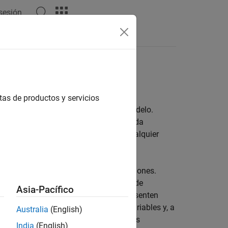
 sesión
Respuestas
tes
tas de productos y servicios
 valores de un sistema en un único modelo.
e que desee simular. Puede activar cada
orar parámetros de las variantes en cualquier
e un automóvil con varias configuraciones.
n diferir en valores como el consumo de
Asia-Pacífico
 de diseñar múltiples bloques que representen
variantes para modelar los valores variables y, a
Australia
(English)
riantes que seleccione. Para obtener más
India
(English)