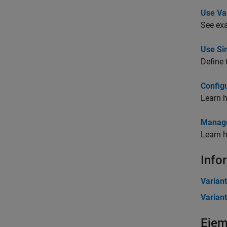
Use Var
See exa
Use Si
Define 
Config
Learn h
Manage
Learn 
Info
Varian
Varian
Ejem