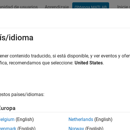
nidad de usuarios
Aprendizaje
Inicie
Obtenga MATLAB
ación
Ejemplos
Funciones
Bloques
Apps
Vídeos
res de los parámetros de las varian
ís/idioma
nte variaciones de valores en los parámetros de bloques
er contenido traducido, si está disponible, y ver eventos y ofer
 parámetros de variantes, se pueden representar variaciones de
áfica, recomendamos que seleccione:
United States
.
grupar diferentes conjuntos de valores basándose en la variant
o de valores en función del control de la variante. Puede incorp
®
 de Simulink
.
estos países/idiomas:
amos que desea simular un modelo que representa el sistema d
onfiguraciones, aunque son similares en varios aspectos, puede
Europa
ible, la cilindrada o el número de cilindros del motor. En lugar
amente todos los valores posibles, puede utilizar parámetros de 
Belgium
(English)
Netherlands
(English)
ación, alternar entre los valores basándose en el control de va
Denmark
(English)
Norway
(English)