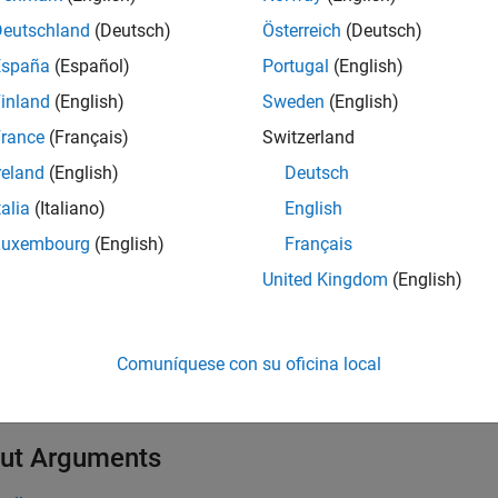
Deutschland
(Deutsch)
Österreich
(Deutsch)
mples
España
(Español)
Portugal
(English)
all
inland
(English)
Sweden
(English)
rance
(Français)
Switzerland
etermine Number of Characters in a String
reland
(English)
Deutsch
talia
(Italiano)
English
t Arguments
Luxembourg
(English)
Français
United Kingdom
(English)
all
— Input string
tr
Comuníquese con su oficina local
tring scalar
ut Arguments