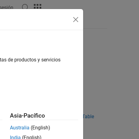
 sesión
Answers
tas de productos y servicios
Asia-Pacífico
 Use this operator in the
Requirements Table
Australia
(English)
India
(English)