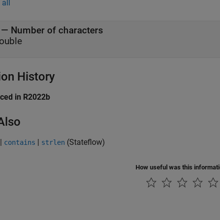
all
— Number of characters
ouble
ion History
uced in R2022b
Also
|
|
(Stateflow)
contains
strlen
How useful was this informat