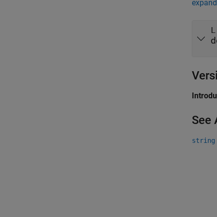
expand 
L
d
Vers
Introd
See 
string