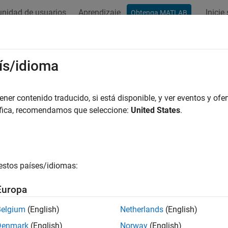
nidad de usuarios
Aprendizaje
Inicie
Obtenga MATLAB
ación
Ejemplos
Funciones
Bloques
Apps
Videos
ength
ís/idioma
ne length of string in Requirements Table block
er contenido traducido, si está disponible, y ver eventos y ofer
R2022b
áfica, recomendamos que seleccione:
United States
.
all in page
ax
rlength(str)
estos países/idiomas:
ription
Europa
returns the number of characters in the string
.
length(
)
str
str
Belgium
(English)
Netherlands
(English)
Denmark
(English)
Norway
(English)
e