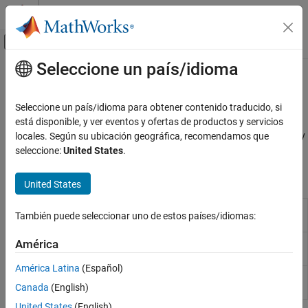
Saltar al contenido
Centro de ayuda de MATLAB
Mostrar/ocultar menú de navegación
Seleccione un país/idioma
Contenido principal
Inicio de Documentación
Gobernadores de turbina​
Modelado físico
Seleccione un país/idioma para obtener contenido traducido, si
Control de gobernadores de turbina
está disponible, y ver eventos y ofertas de productos y servicios
Simscape Electrical
Implemente modelos de turbinas de vapor de velocidad regulada y
locales. Según su ubicación geográfica, recomendamos que
Control
controladores de carga.
seleccione:
United States
.
Categoría
Bloques
Técnicas de linealización
United States
Control de BLDC​
Controller
Load controller for turbine-governor model
Control de convertidor​
También puede seleccionar uno de estos países/idiomas:
LCFB1
Control general​
Governor
IEEE type 1 linearized speed-governing steam
América
Control general de máquinas​
Type 1
turbine model
Control de máquinas de inducción
América Latina
(Español)
Governor
IEEE type 3 linearized speed-governing hydro
Transformadas matemáticas
Canada
(English)
Type 3
turbine model
Mediciones
United States
(English)