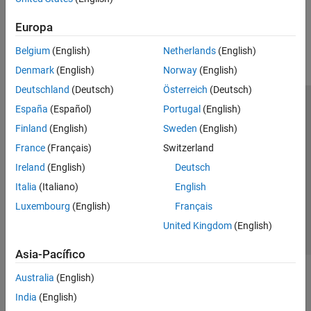
Observadores​
¿Qué tan útil fue esta traducción?
Control de PMSM​
Europa
Protección​
Belgium
(English)
Netherlands
(English)
Modulación por ancho de pulso
Denmark
(English)
Norway
(English)
Control de energía renovable
Deutschland
(Deutsch)
Österreich
(Deutsch)
Control SM
Control SRM​
España
(Español)
Portugal
(English)
Centro de confianza
Marcas comerciales
Gobernadores de turbina​
Finland
(English)
Sweden
(English)
Política de privacidad
Antipiratería
Estado de las aplicaciones
France
(Français)
Switzerland
Información de contacto
Ireland
(English)
Deutsch
© 1994-2026 The MathWorks, Inc.
Italia
(Italiano)
English
Luxembourg
(English)
Français
Seleccione un país/id
América Latina
United Kingdom
(English)
Asia-Pacífico
Australia
(English)
India
(English)