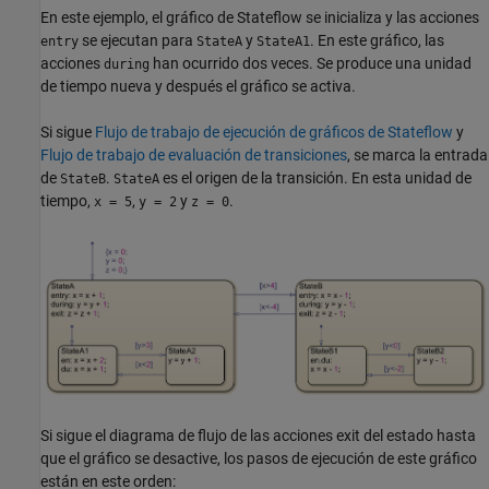
En este ejemplo, el gráfico de Stateflow se inicializa y las acciones
se ejecutan para
y
. En este gráfico, las
entry
StateA
StateA1
acciones
han ocurrido dos veces. Se produce una unidad
during
de tiempo nueva y después el gráfico se activa.
Si sigue
Flujo de trabajo de ejecución de gráficos de Stateflow
y
Flujo de trabajo de evaluación de transiciones
, se marca la entrada
de
.
es el origen de la transición. En esta unidad de
StateB
StateA
tiempo,
,
y
.
x = 5
y = 2
z = 0
Si sigue el diagrama de flujo de las acciones exit del estado hasta
que el gráfico se desactive, los pasos de ejecución de este gráfico
están en este orden: