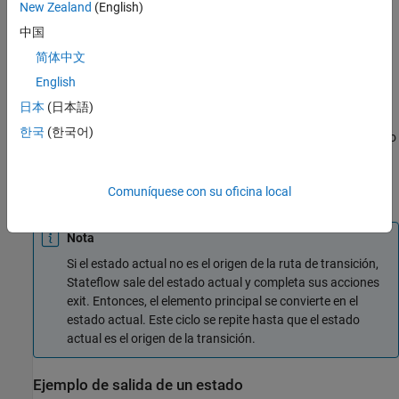
New Zealand
(English)
中国
Acciones exit
简体中文
Las acciones
de un estado se ejecutan cuando está activo y
Exit
existe una transición válida desde él. Un estado ejecuta sus
English
acciones
antes de volverse inactivo.
exit
日本
(日本語)
한국
(한국어)
Las acciones exit están precedidas por el prefijo
o
, seguido
exit
ex
de dos puntos obligatorios (
) y luego de una o varias acciones.
:
Separe las distintas acciones con un retorno de carro, un punto y
Comuníquese con su oficina local
coma (
) o una coma (
).
;
,
Nota
Si el estado actual no es el origen de la ruta de transición,
Stateflow sale del estado actual y completa sus acciones
exit. Entonces, el elemento principal se convierte en el
estado actual. Este ciclo se repite hasta que el estado
actual es el origen de la transición.
Ejemplo de salida de un estado