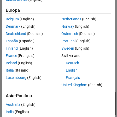
Consulte también
Flujo de trabajo para salir de un estado
Europa
Este diagrama de flujo muestra la progresión de los eventos en
®
Stateflow
para salir de un estado. En este diagrama de flujo, el
Belgium
(English)
Netherlands
(English)
estado actual se refiere al estado en el que se desarrolla una
Denmark
(English)
Norway
(English)
decisión o un proceso.
Deutschland
(Deutsch)
Österreich
(Deutsch)
España
(Español)
Portugal
(English)
Finland
(English)
Sweden
(English)
France
(Français)
Switzerland
Ireland
(English)
Deutsch
Italia
(Italiano)
English
Luxembourg
(English)
Français
United Kingdom
(English)
Asia-Pacífico
Australia
(English)
India
(English)