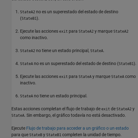
no es un superestado del estado de destino
StateA2
(
).
StateB1
Ejecute las acciones
para
y marque
exit
StateA2
StateA2
como inactivo.
no tiene un estado principal,
.
StateA2
StateA
no es un superestado del estado de destino (
).
StateA
StateB1
Ejecute las acciones
para
y marque
como
exit
StateA
StateA
inactivo.
no tiene un estado principal.
StateA
Estas acciones completan el flujo de trabajo de
de
y
exit
StateA2
. Sin embargo, el gráfico todavía no está desactivado.
StateA
Ejecute
Flujo de trabajo para acceder a un gráfico o un estado
para que
y
completen la unidad de tiempo.
StateB
StateB1