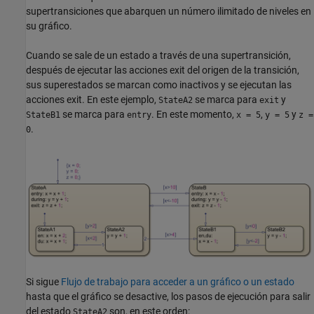
supertransiciones que abarquen un número ilimitado de niveles en
su gráfico.
Cuando se sale de un estado a través de una supertransición,
después de ejecutar las acciones exit del origen de la transición,
sus superestados se marcan como inactivos y se ejecutan las
acciones exit. En este ejemplo,
se marca para
y
StateA2
exit
se marca para
. En este momento,
,
y
StateB1
entry
x = 5
y = 5
z =
.
0
Si sigue
Flujo de trabajo para acceder a un gráfico o un estado
hasta que el gráfico se desactive, los pasos de ejecución para salir
del estado
son, en este orden:
StateA2