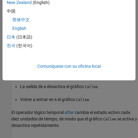
New Zealand
(English)
中国
简体中文
English
日本
(日本語)
한국
(한국어)
El gráfico
contiene dos estados:
y
. Cuando vincula el
Caller
A
B
evento de salida
en el estado
:
E
A
Comuníquese con su oficina local
La entrada a
activa el gráfico
.
A
Callee
La salida de
desactiva el gráfico
.
A
Callee
Volver a entrar en
el gráfico
.
A
Callee
El operador lógico temporal
after
cambia el estado activo cada
diez unidades de tiempo, de modo que el gráfico
se activa y
Callee
desactiva repetidamente.