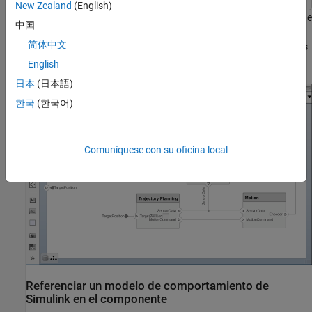
New Zealand
(English)
Abra el modelo de arquitectura de un brazo robótico que consta de
中国
sensores, actuadores de movimiento y un algoritmo de
简体中文
planificación. Puede utilizar System Composer para ver interfaces
y gestionar requisitos del modelo.
English
日本
(日本語)
한국
(한국어)
Comuníquese con su oficina local
Referenciar un modelo de comportamiento de
Simulink
en el componente