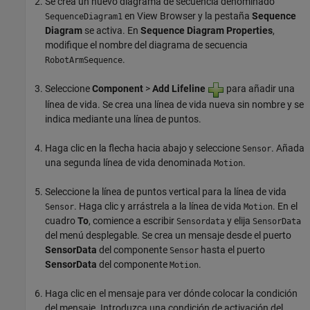
Se crea un nuevo diagrama de secuencia denominado
en View Browser y la pestaña
Sequence
SequenceDiagram1
Diagram
se activa. En
Sequence Diagram Properties
,
modifique el nombre del diagrama de secuencia
.
RobotArmSequence
Seleccione
Component
>
Add Lifeline
para añadir una
línea de vida. Se crea una línea de vida nueva sin nombre y se
indica mediante una línea de puntos.
Haga clic en la flecha hacia abajo y seleccione
. Añada
Sensor
una segunda línea de vida denominada
.
Motion
Seleccione la línea de puntos vertical para la línea de vida
. Haga clic y arrástrela a la línea de vida
. En el
Sensor
Motion
cuadro
To
, comience a escribir
y elija
Sensordata
SensorData
del menú desplegable. Se crea un mensaje desde el puerto
SensorData
del componente
hasta el puerto
Sensor
SensorData
del componente
.
Motion
Haga clic en el mensaje para ver dónde colocar la condición
del mensaje. Introduzca una condición de activación del