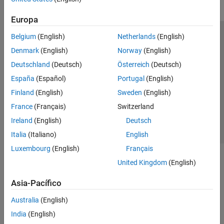
Europa
Belgium
(English)
Netherlands
(English)
Centro de confianza
Marcas comerciales
Denmark
(English)
Norway
(English)
Política de privacidad
Antipiratería
Estado de las aplicaciones
Deutschland
(Deutsch)
Österreich
(Deutsch)
Información de contacto
España
(Español)
Portugal
(English)
© 1994-2026 The MathWorks, Inc.
Finland
(English)
Sweden
(English)
France
(Français)
Switzerland
Seleccione un país/id
América Latina
Ireland
(English)
Deutsch
Italia
(Italiano)
English
Luxembourg
(English)
Français
United Kingdom
(English)
Asia-Pacífico
Australia
(English)
India
(English)