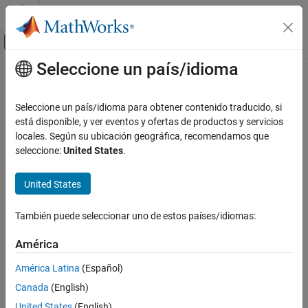
Saltar al contenido
Centro de ayuda de MATLAB
Mostrar/ocultar menú de navegación
Seleccione un país/idioma
Contenido principal
Inicio de Documentación
Ingeniería de sistemas
Seleccione un país/idioma para obtener contenido traducido, si
Categoría
está disponible, y ver eventos y ofertas de productos y servicios
locales. Según su ubicación geográfica, recomendamos que
Requirements Toolbox
¿Qué tan útil fue esta traducción?
seleccione:
United States
.
System Composer
Introducción a System Composer
United States
Arquitecturas, requisitos y asignaciones
Crear vistas personalizadas
También puede seleccionar uno de estos países/idiomas:
Describir comportamientos del sistema
América
Analizar modelos de arquitectura
Importar y exportar modelos de
América Latina
(Español)
arquitectura
Canada
(English)
Organizar datos de arquitectura
United States
(English)
Diseñar arquitecturas de software