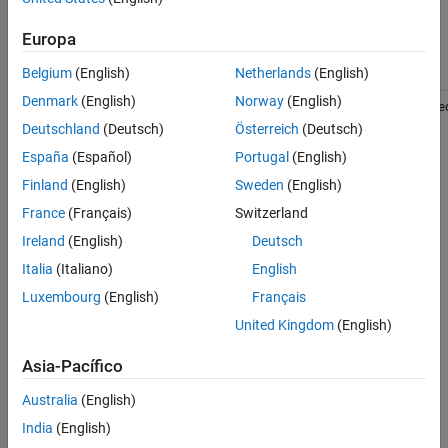
API REST
Texto
para conocer
JSON
la sintaxis
Europa
XML
correcta.
Belgium
(English)
Netherlands
(English)
Denmark
(English)
Norway
(English)
401
Autorización
Los detalles
error_auth_require
requerida
de
Deutschland
(Deutsch)
Österreich
(Deutsch)
autenticación
son
España
(Español)
Portugal
(English)
incorrectos.
Finland
(English)
Sweden
(English)
Proporcione
la clave API
France
(Français)
Switzerland
del canal o la
Ireland
(English)
Deutsch
clave API del
usuario
Italia
(Italiano)
English
correcta.
Consulte
Luxembourg
(English)
Français
Control de
United Kingdom
(English)
datos del
canal
y
ThingSpeak
Asia-Pacífico
Claves API
para obtener
Australia
(English)
información
India
(English)
sobre las
claves API.