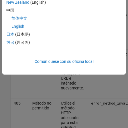
New Zealand
(English)
中国
402
pago
Ha excedido
error_payment_requ
简体中文
requerido
el límite de
mensajes
English
para la
licencia de
日本
(日本語)
ThingSpeak.
한국
(한국어)
404
Recurso no
No se
error_resource_not
encontrado
encontró el
Comuníquese con su oficina local
recurso
solicitado.
Verifique la
URL e
inténtelo
nuevamente.
405
Método no
Utilice el
error_method_inval
permitido
método
HTTP
adecuado
para esta
solicitud.