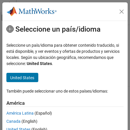
Saltar al contenido
Centro de ayuda de MATLAB
Mostrar/ocultar menú de navegación
Seleccione un país/idioma
Contenido principal
Inicio de Documentación
Esta página se ha traducido mediante traducción automática.
Haga clic aquí para ver la última versión en inglés.
Prueba y medición
Seleccione un país/idioma para obtener contenido traducido, si
está disponible, y ver eventos y ofertas de productos y servicios
Códigos de error
ThingSpeak
locales. Según su ubicación geográfica, recomendamos que
Escribir datos en el canal
seleccione:
United States
.
Estado
ThingSpeak
HTTP
Mensaje
Detalles
Código de error
United States
Leer datos del canal
ThingSpeak
400
Solicitud
La solicitud
También puede seleccionar uno de estos países/idiomas:
error_bad_request
incorrecta
no se puede
Referencia de API
cumplir
América
API DESCANSO
debido a una
mala
América Latina
(Español)
sintaxis.
Códigos de error
Consulte
Canada
(English)
EN ESTA PÁGINA
Referencia de
United States
(English)