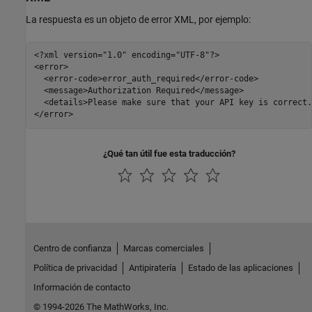
La respuesta es un objeto de error XML, por ejemplo:
<?xml version="1.0" encoding="UTF-8"?>

<error>

  <error-code>error_auth_required</error-code>

  <message>Authorization Required</message>

  <details>Please make sure that your API key is correct.
</error>
¿Qué tan útil fue esta traducción?
Centro de confianza
Marcas comerciales
Política de privacidad
Antipiratería
Estado de las aplicaciones
Información de contacto
© 1994-2026 The MathWorks, Inc.