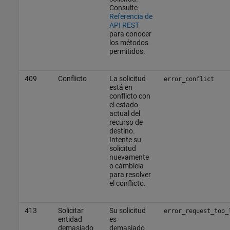
Consulte
Referencia de
API REST
para conocer
los métodos
permitidos.
409
Conflicto
La solicitud
error_conflict
está en
conflicto con
el estado
actual del
recurso de
destino.
Intente su
solicitud
nuevamente
o cámbiela
para resolver
el conflicto.
413
Solicitar
Su solicitud
error_request_too_
entidad
es
demasiado
demasiado