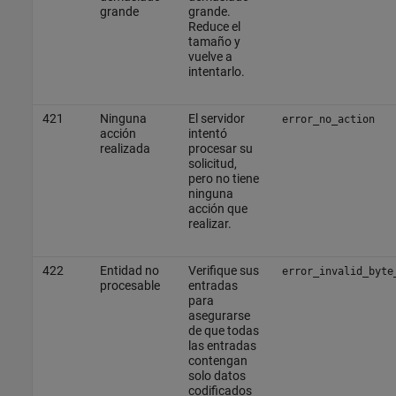
grande
grande.
Reduce el
tamaño y
vuelve a
intentarlo.
421
Ninguna
El servidor
error_no_action
acción
intentó
realizada
procesar su
solicitud,
pero no tiene
ninguna
acción que
realizar.
422
Entidad no
Verifique sus
error_invalid_byte
procesable
entradas
para
asegurarse
de que todas
las entradas
contengan
solo datos
codificados