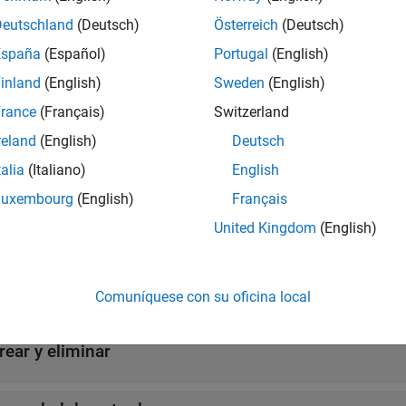
Deutschland
(Deutsch)
Österreich
(Deutsch)
rencia de API REST
España
(Español)
Portugal
(English)
ir todo
inland
(English)
Sweden
(English)
rance
(Français)
Switzerland
eer datos
reland
(English)
Deutsch
talia
(Italiano)
English
scribir datos
Luxembourg
(English)
Français
United Kingdom
(English)
scribir imágenes
er canales y configuración de canales
Comuníquese con su oficina local
rear y eliminar