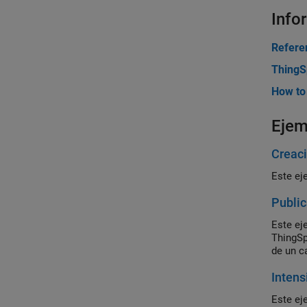
Info
Refere
ThingS
How to
Ejem
Creaci
Este ej
Public
Este ej
ThingSp
de un c
Intens
Este ej