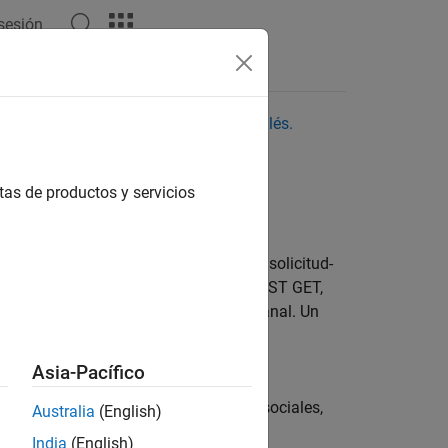
 sesión
aquí para ver la última versión en inglés.
tas de productos y servicios
ThingSpeak™
itectónico diseñado como un modelo de solicitud-
ma de IoT, utiliza las llamadas API REST GET,
 de canales y borrar los datos de un canal. Un
on datos en el formato solicitado. Los
nviar datos a servidores remotos.
Asia-Pacífico
que le permiten interactuar con redes sociales,
Australia
(English)
India
(English)