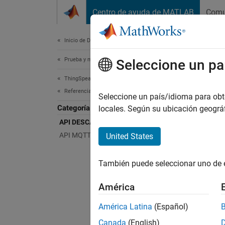
Saltar al contenido
Centro de ayuda de MATLAB
Comu
Document
Inicio de Documentación
Prueba y medición
Seleccione un pa
Esta pá
ThingSpeak
API
Referencia de API
Seleccione un país/idioma para obten
Categoría
locales. Según su ubicación geogr
Utilice
API DESCANSO
La tran
API MQTT
United States
respues
POST, P
También puede seleccionar uno de 
navegad
navegad
América
Tambié
América Latina
(Español)
servici
Canada
(English)