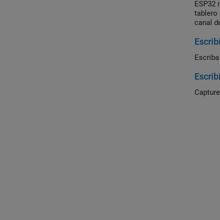
ESP32 r
tablero
canal d
medici
Escrib
Escriba
Escrib
Capture