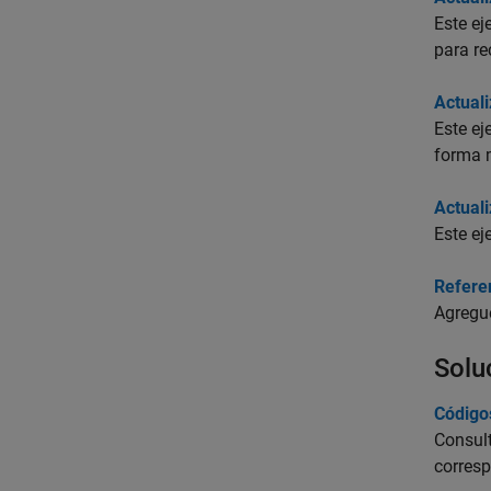
Este e
para re
Actuali
Este ej
forma 
Actual
Este ej
Refere
Agregue
Solu
Código
Consult
corresp