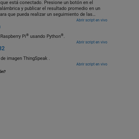
la que está conectado. Presione un botón en el
nalámbrica y publicar el resultado promedio en un
para que pueda realizar un seguimiento de las
Abrir script en vivo
n
®
®
Raspberry Pi
usando Python
.
Abrir script en vivo
32
 de imagen ThingSpeak .
Abrir script en vivo
ión?