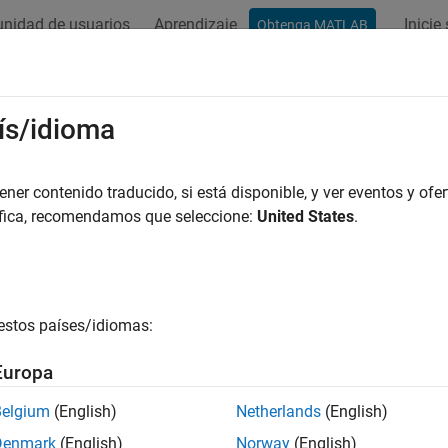
nidad de usuarios
Aprendizaje
Inicie
Obtenga MATLAB
ación
Ejemplos
Funciones
Vídeos
Respuestas
ís/idioma
gina se ha traducido mediante traducción automática. Haga clic 
 DESCANSO
er contenido traducido, si está disponible, y ver eventos y ofer
áfica, recomendamos que seleccione:
United States
.
 llamadas API REST para crear y actualizar canales y gráficos 
sferencia de estado representacional (REST) ​​es un estilo arqu
ta que se comunica a través de HTTP. ThingSpeak, una platafor
UT y DELETE para crear y eliminar canales, leer y escribir datos
estos países/idiomas:
or web o cliente envía una solicitud al servidor, que responde c
ores web utilizan esta interfaz para recuperar páginas web o e
Europa
n puede utilizar llamadas API REST con
Actuar sobre los datos
Belgium
(English)
Netherlands
(English)
os web y dispositivos.
Denmark
(English)
Norway
(English)