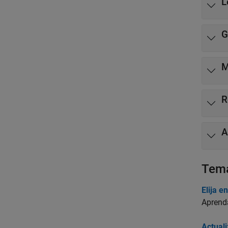
L
G
M
R
A
Tem
Elija 
Aprend
Actual