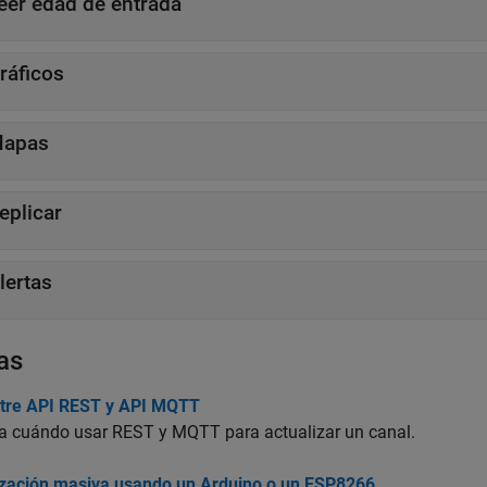
eer edad de entrada
ráficos
apas
eplicar
lertas
as
entre API REST y API MQTT
a cuándo usar REST y MQTT para actualizar un canal.
ización masiva usando un Arduino o un ESP8266