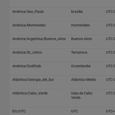
América/Sao_Paulo
brasilia
UTC-
América/Montevideo
montevideo
UTC-
América/Argentina/Buenos_Aires
Buenos Aires
UTC-
América/St_Johns
Terranova
UTC-
América/Godthab
Groenlandia
UTC-
Atlántico/Georgia_del_Sur
Atlántico Medio
UTC-
Atlántico/Cabo_Verde
Islas de Cabo
UTC-
Verde.
Etc/UTC
UTC
UTC+