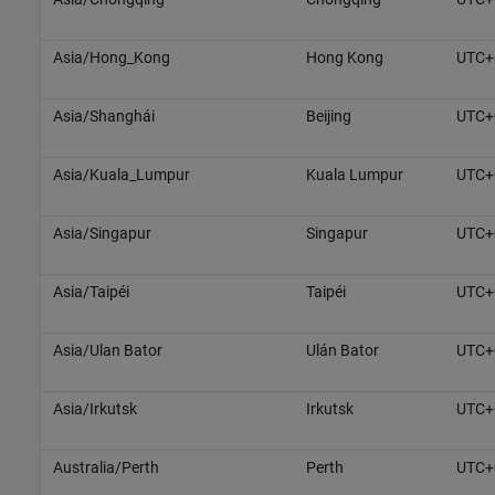
Asia/Hong_Kong
Hong Kong
UTC+
Asia/Shanghái
Beijing
UTC+
Asia/Kuala_Lumpur
Kuala Lumpur
UTC+
Asia/Singapur
Singapur
UTC+
Asia/Taipéi
Taipéi
UTC+
Asia/Ulan Bator
Ulán Bator
UTC+
Asia/Irkutsk
Irkutsk
UTC+
Australia/Perth
Perth
UTC+