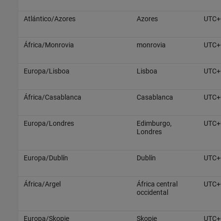
Atlántico/Azores
Azores
UTC+
África/Monrovia
monrovia
UTC+
Europa/Lisboa
Lisboa
UTC+
África/Casablanca
Casablanca
UTC+
Europa/Londres
Edimburgo,
UTC+
Londres
Europa/Dublín
Dublín
UTC+
África/Argel
África central
UTC+
occidental
Europa/Skopie
Skopie
UTC+