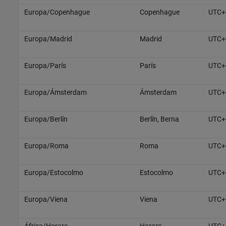
Europa/Copenhague
Copenhague
UTC+
Europa/Madrid
Madrid
UTC+
Europa/París
París
UTC+
Europa/Ámsterdam
Ámsterdam
UTC+
Europa/Berlín
Berlín, Berna
UTC+
Europa/Roma
Roma
UTC+
Europa/Estocolmo
Estocolmo
UTC+
Europa/Viena
Viena
UTC+