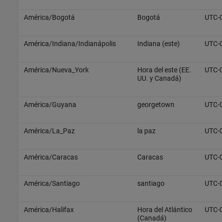
América/Bogotá
Bogotá
UTC-
América/Indiana/Indianápolis
Indiana (este)
UTC-
América/Nueva_York
Hora del este (EE.
UTC-
UU. y Canadá)
América/Guyana
georgetown
UTC-
América/La_Paz
la paz
UTC-
América/Caracas
Caracas
UTC-
América/Santiago
santiago
UTC-
América/Halifax
Hora del Atlántico
UTC-
(Canadá)