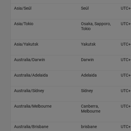
Asia/Seúl
Seúl
UTC+
Asia/Tokio
Osaka, Sapporo,
UTC+
Tokio
Asia/Yakutsk
Yakutsk
UTC+
Australia/Darwin
Darwin
UTC+
Australia/Adelaida
Adelaida
UTC+
Australia/Sídney
Sídney
UTC+
Australia/Melbourne
Canberra,
UTC+
Melbourne
Australia/Brisbane
brisbane
UTC+