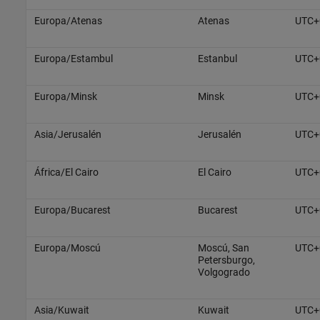
Europa/Atenas
Atenas
UTC+
Europa/Estambul
Estanbul
UTC+
Europa/Minsk
Minsk
UTC+
Asia/Jerusalén
Jerusalén
UTC+
África/El Cairo
El Cairo
UTC+
Europa/Bucarest
Bucarest
UTC+
Europa/Moscú
Moscú, San
UTC+
Petersburgo,
Volgogrado
Asia/Kuwait
Kuwait
UTC+