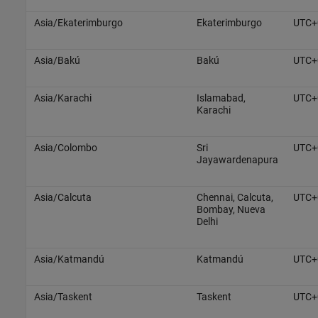
Asia/Ekaterimburgo
Ekaterimburgo
UTC+
Asia/Bakú
Bakú
UTC+
Asia/Karachi
Islamabad,
UTC+
Karachi
Asia/Colombo
Sri
UTC+
Jayawardenapura
Asia/Calcuta
Chennai, Calcuta,
UTC+
Bombay, Nueva
Delhi
Asia/Katmandú
Katmandú
UTC+
Asia/Taskent
Taskent
UTC+