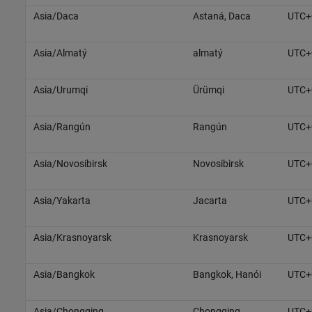
Asia/Daca
Astaná, Daca
UTC+
Asia/Almatý
almatý
UTC+
Asia/Urumqi
Ürümqi
UTC+
Asia/Rangún
Rangún
UTC+
Asia/Novosibirsk
Novosibirsk
UTC+
Asia/Yakarta
Jacarta
UTC+
Asia/Krasnoyarsk
Krasnoyarsk
UTC+
Asia/Bangkok
Bangkok, Hanói
UTC+
Asia/Chongqing
Chongqing
UTC+