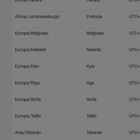
África/Harare
Harare
UTC+
África/Johannesburgo
Pretoria
UTC+
Europa/Belgrado
Belgrado
UTC+
Europa/Helsinki
helsinki
UTC+
Europa/Kiev
Kyiv
UTC+
Europa/Riga
riga
UTC+
Europa/Sofía
Sofía
UTC+
Europa/Tallin
Tallin
UTC+
Asia/Teherán
Teherán
UTC+