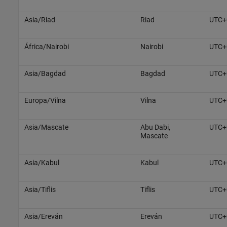
Asia/Riad
Riad
UTC+
África/Nairobi
Nairobi
UTC+
Asia/Bagdad
Bagdad
UTC+
Europa/Vilna
Vilna
UTC+
Asia/Mascate
Abu Dabi,
UTC+
Mascate
Asia/Kabul
Kabul
UTC+
Asia/Tiflis
Tiflis
UTC+
Asia/Ereván
Ereván
UTC+