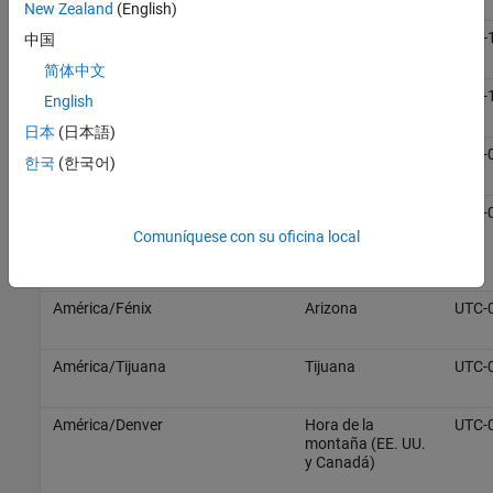
New Zealand
(English)
Pacífico/Pago_Pago
Samoa Americana
UTC-
中国
简体中文
Pacífico/Honolulú
Hawai
UTC-
English
日本
(日本語)
América/Juneau
Alaska
UTC-
한국
(한국어)
América/Los_ángeles
Hora del Pacífico
UTC-
(EE. UU. y
Comuníquese con su oficina local
Canadá)
América/Fénix
Arizona
UTC-
América/Tijuana
Tijuana
UTC-
América/Denver
Hora de la
UTC-
montaña (EE. UU.
y Canadá)