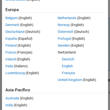
ThingSpeak™ admite todos los identificadores
IANA Time Zone
Europa
Database
.
Belgium
(English)
Netherlands
(English)
Nota
Denmark
(English)
Norway
(English)
La compensación es correcta al 1 de junio. Las
Deutschland
(Deutsch)
Österreich
(Deutsch)
ubicaciones que utilizan el horario de verano deben
España
(Español)
Portugal
(English)
restar una hora durante los horarios fuera del horario
de verano.
Finland
(English)
Sweden
(English)
France
(Français)
Switzerland
Si los parámetros
compensación
y
zona horaria
están
presentes, se ignora
compensación
en favor del
Ireland
(English)
Deutsch
parámetro
zona horaria
más preciso.
Italia
(Italiano)
English
Luxembourg
(English)
Français
United Kingdom
(English)
Identificador
Descripción
Comp
Asia-Pacífico
Pacífico/A mitad de camino
Línea
UTC-
internacional de
Australia
(English)
cambio de fecha
India
(English)
oeste, isla Midway