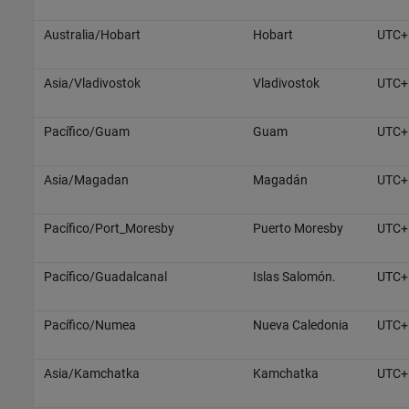
Australia/Hobart
Hobart
UTC+
Asia/Vladivostok
Vladivostok
UTC+
Pacífico/Guam
Guam
UTC+
Asia/Magadan
Magadán
UTC+
Pacífico/Port_Moresby
Puerto Moresby
UTC+
Pacífico/Guadalcanal
Islas Salomón.
UTC+
Pacífico/Numea
Nueva Caledonia
UTC+
Asia/Kamchatka
Kamchatka
UTC+