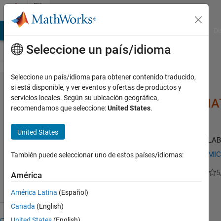
Saltar al contenido
File
Exchange
MATLAB Answers
File Exchange
Cody
AI Chat Playground
Di
Seleccione un país/idioma
Seleccione un país/idioma para obtener contenido traducido,
HospitalReadmission​
si está disponible, y ver eventos y ofertas de productos y
servicios locales. Según su ubicación geográfica,
_MIMIC_TextAnalytic​s_M
recomendamos que seleccione:
United States
.
United States
Predict Hospital Readmissions using Text Analytics in MATLAB
https://github.com/mathworks/HospitalReadmission_MIMI
También puede seleccionar uno de estos países/idiomas:
Sohini Sarkar
Versión 1.0
(904 KB)
40 Descargas
5
América
América Latina
(Español)
Canada
(English)
United States
(English)