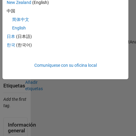
Citar
New Zealand
(English)
como
中国
Sohini
简体中文
Sarkar
English
(2026).
HospitalReadmission_MIMIC_TextAnalytics_MATLAB
日本
(日本語)
(https://github.com/mathworks/HospitalReadmission_MIMIC_TextAna
한국
(한국어)
GitHub.
Recuperado
10 agosto,
Comuníquese con su oficina local
2026
.
Añadir
Etiquetas
etiquetas
Add the first
tag.
Información
general