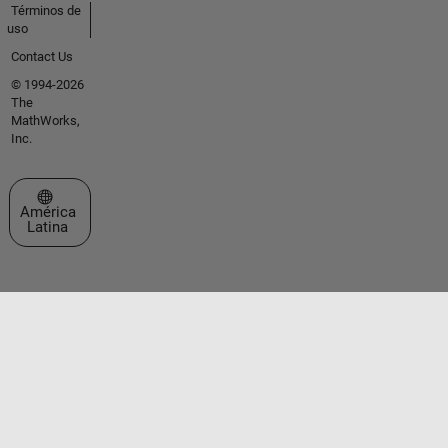
Términos de
uso
Contact Us
© 1994-2026
The
MathWorks,
Inc.
Seleccione un país/idioma
América
Latina