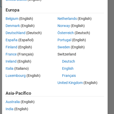
Visión general
Europa
Build a
Belgium
(English)
Netherlands
(English)
model to
Denmark
(English)
Norway
(English)
predict if
there will be
Deutschland
(Deutsch)
Österreich
(Deutsch)
an
España
(Español)
Portugal
(English)
unintended
Finland
(English)
Sweden
(English)
readmission
within 30
France
(Français)
Switzerland
days by
Ireland
(English)
Deutsch
analyzing
Italia
(Italiano)
English
notes of
doctors and
Luxembourg
(English)
Français
nurses using
United Kingdom
(English)
text
analytics
Asia-Pacífico
techniques
Australia
(English)
in MATLAB.
India
(English)