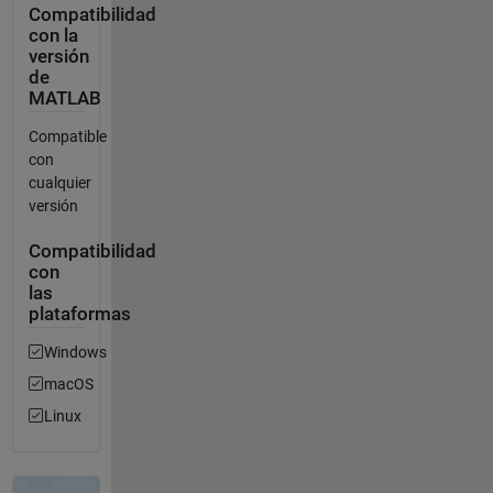
Compatibilidad
con la
versión
de
MATLAB
Compatible
con
cualquier
versión
Compatibilidad
con
las
plataformas
Windows
macOS
Linux