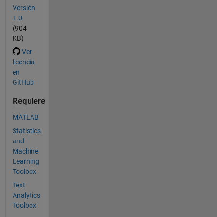
Versión
1.0
(904
KB)
Ver
licencia
en
GitHub
Requiere
MATLAB
Statistics
and
Machine
Learning
Toolbox
Text
Analytics
Toolbox