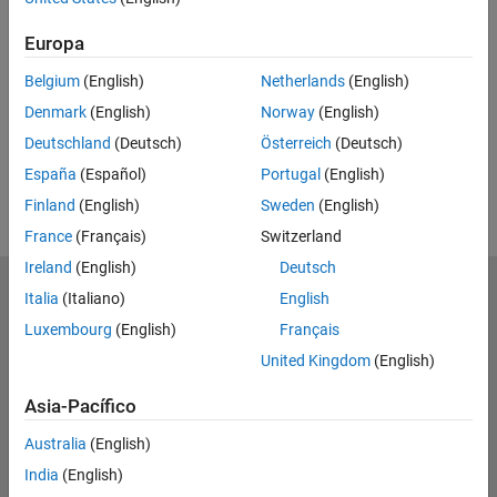
RELATED VIDEOS
Europa
View more related videos
Belgium
(English)
Netherlands
(English)
Denmark
(English)
Norway
(English)
Deutschland
(Deutsch)
Österreich
(Deutsch)
España
(Español)
Portugal
(English)
Finland
(English)
Sweden
(English)
France
(Français)
Switzerland
Ireland
(English)
Deutsch
MathWorks
Italia
(Italiano)
English
Accelerating the pace of engineering and science
Luxembourg
(English)
Français
United Kingdom
(English)
Explorar productos
Asia-Pacífico
Probar o comprar
Australia
(English)
Aprender a utilizar
India
(English)