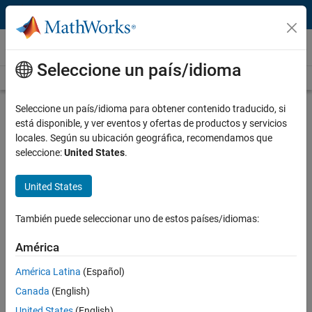
Saltar al contenido
Vídeos
Seleccione un país/idioma
Videos Home
Search
Play
Vi
2:00
Seleccione un país/idioma para obtener contenido traducido, si
está disponible, y ver eventos y ofertas de productos y servicios
Description
locales. Según su ubicación geográfica, recomendamos que
seleccione:
United States
.
Video
What Is Control System Toolbox?
United States
Recorded: 3 Mar 2016
También puede seleccionar uno de estos países/idiomas:
Related Resources
América
América Latina
(Español)
Feedback
Canada
(English)
UP NEXT
United States
(English)