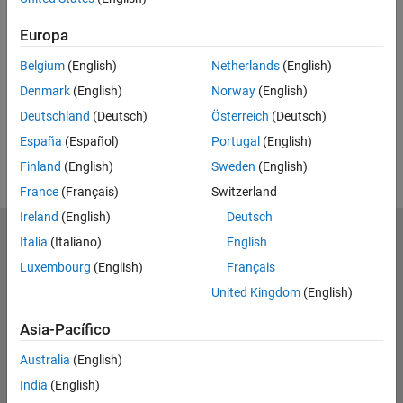
Feedback
Europa
UP NEXT
Belgium
(English)
Netherlands
(English)
RELATED VIDEOS
Denmark
(English)
Norway
(English)
View more related videos
Deutschland
(Deutsch)
Österreich
(Deutsch)
España
(Español)
Portugal
(English)
Finland
(English)
Sweden
(English)
France
(Français)
Switzerland
Ireland
(English)
Deutsch
MathWorks
Italia
(Italiano)
English
Accelerating the pace of engineering and science
Luxembourg
(English)
Français
United Kingdom
(English)
Explorar productos
Asia-Pacífico
Probar o comprar
Australia
(English)
Aprender a utilizar
India
(English)