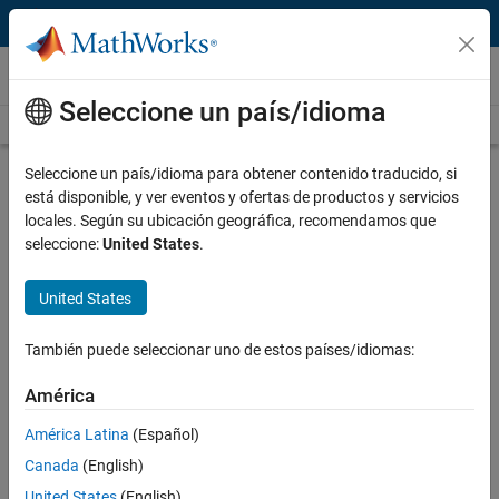
Saltar al contenido
Vídeos
Seleccione un país/idioma
Videos Home
Search
Play
Vi
17:50
Seleccione un país/idioma para obtener contenido traducido, si
está disponible, y ver eventos y ofertas de productos y servicios
Description
locales. Según su ubicación geográfica, recomendamos que
seleccione:
United States
.
Video
Eliminating Design Errors in Your
Algorithm Using Simulink Design
United States
Verifier
También puede seleccionar uno de estos países/idiomas:
Recorded: 13 May 2014
América
América Latina
(Español)
Related Resources
Canada
(English)
United States
(English)