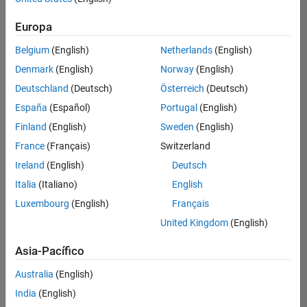
Ordenar por
Europa
Guardar
empleos
seleccionados
Belgium
(English)
Netherlands
(English)
Denmark
(English)
Norway
(English)
Deutschland
(Deutsch)
Österreich
(Deutsch)
No se
han
España
(Español)
Portugal
(English)
traducido
Finland
(English)
Sweden
(English)
todos
France
(Français)
Switzerland
los
empleos.
Ireland
(English)
Deutsch
Busque
Italia
(Italiano)
English
por
Luxembourg
(English)
Français
ubicación
para
United Kingdom
(English)
encontrar
todos
Asia-Pacífico
los
Australia
(English)
empleos
en su
India
(English)