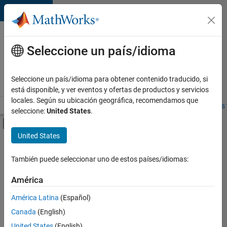
Saltar al contenido
Ofertas
de
Seleccione un país/idioma
empleo
en
Seleccione un país/idioma para obtener contenido traducido, si
MathWorks
está disponible, y ver eventos y ofertas de productos y servicios
locales. Según su ubicación geográfica, recomendamos que
Visión general
Búsqueda de empleo
Oficinas locales
Estudiantes 
seleccione:
United States
.
Mostrar/ocultar menú de navegación
Contenido principal
United States
FILTRADO POR
Release Engineering
También puede seleccionar uno de estos países/idiomas:
+
3
Software Process Engineering
América
Technical Sales Engineering
América Latina
(Español)
Industry Marketing
Canada
(English)
United States
(English)