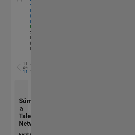
Security
Learning and
Enablement
Engineer
US-MA-Natick
|
Software
Process
Engineering |
Experimentado
11
de
11
Súmese
a
Talent
Network
Reciba