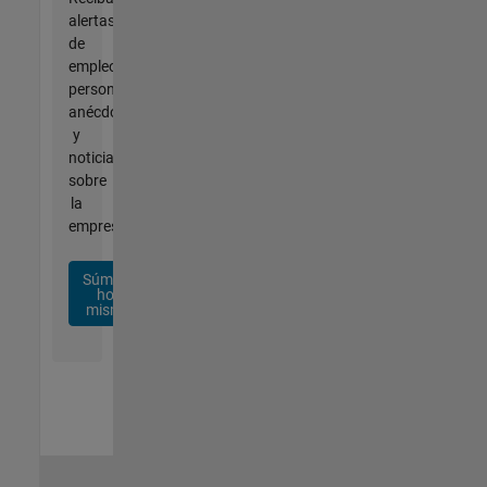
alertas
de
empleo
personalizadas,
anécdotas
y
noticias
sobre
la
empresa.
Súmese
hoy
mismo