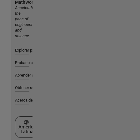
MathWorks
Accelerating
the
pace of
engineering
and
science
Explorar productos
Probar o comprar
Aprender a utilizar
Obtener soporte
Acerca de MathWorks
Seleccione un país/idioma
América
Latina