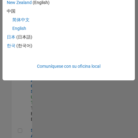
zona.
New Zealand
(English)
中国
Oil & Gas Industry Manager
Oil & Gas
简体中文
Industry
English
Manager
US-TX-Plano
|
日本
(日本語)
Industry
한국
(한국어)
Marketing |
Experimentado
Senior Application Engineer - Aerospace - Control Systems
Senior
Comuníquese con su oficina local
Application
Engineer -
Aerospace -
Control
Systems
US-CA-
Torrance
|
Technical Sales
Engineering |
Experimentado
Senior Application Engineer - Model-Based Design
Senior
Application