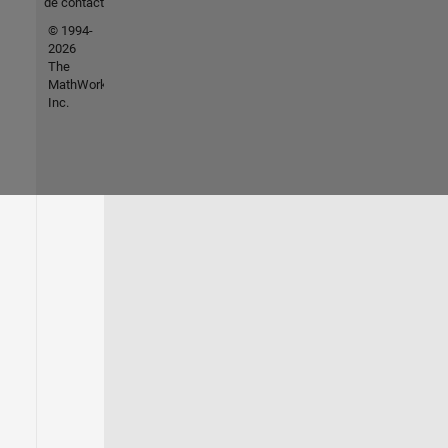
de contacto
© 1994-
2026
The
MathWorks,
Inc.