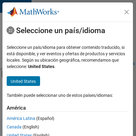
Saltar al contenido
Ofertas
de
Seleccione un país/idioma
empleo
en
Seleccione un país/idioma para obtener contenido traducido, si
MathWorks
está disponible, y ver eventos y ofertas de productos y servicios
locales. Según su ubicación geográfica, recomendamos que
Visión general
Búsqueda de empleo
Oficinas locales
Estudiantes 
seleccione:
United States
.
Mostrar/ocultar menú de navegación
Contenido principal
United States
FILTRADO POR
Business Applications and Tools
También puede seleccionar uno de estos países/idiomas:
+
2
Program Management
América
Release Engineering
América Latina
(Español)
Canada
(English)
United States
(English)