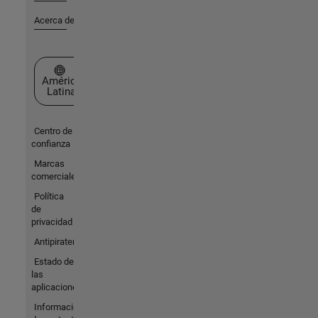
Acerca de MathWorks
Seleccione un país/idioma
América
Latina
Centro de
confianza
Marcas
comerciales
Política
de
privacidad
Antipiratería
Estado de
las
aplicaciones
Información