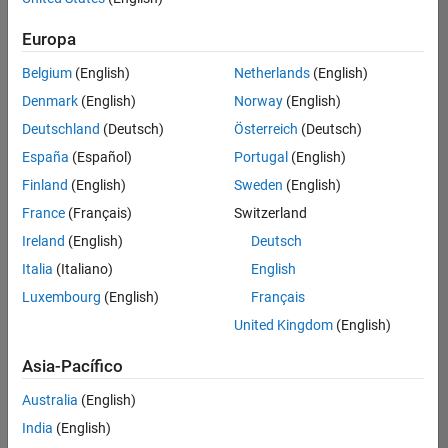
Ordenar por
Europa
Guardar
empleos
seleccionados
Belgium
(English)
Netherlands
(English)
Denmark
(English)
Norway
(English)
Deutschland
(Deutsch)
Österreich
(Deutsch)
No se
han
España
(Español)
Portugal
(English)
traducido
Finland
(English)
Sweden
(English)
todos
France
(Français)
Switzerland
los
empleos.
Ireland
(English)
Deutsch
Busque
Italia
(Italiano)
English
por
Luxembourg
(English)
Français
ubicación
para
United Kingdom
(English)
encontrar
todos
Asia-Pacífico
los
Australia
(English)
empleos
en su
India
(English)