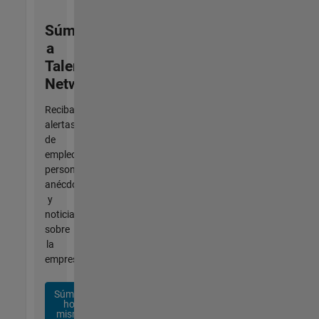
Súmese
a
Talent
Network
Reciba
alertas
de
empleo
personalizadas,
anécdotas
y
noticias
sobre
la
empresa.
Súmese
hoy
mismo