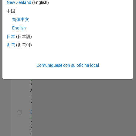
zona.
New Zealand
(English)
中国
Senior Program Manager
Senior
简体中文
Program
English
Manager
US-MA-Natick
|
日本
(日本語)
Program
한국
(한국어)
Management |
Experimentado
Senior Data Analyst - Security Focus
Senior Data
Comuníquese con su oficina local
Analyst -
Security Focus
US-MA-Natick
|
Business
Applications
and Tools |
Experimentado
Data Architect
Data Architect
US-MA-Natick
|
Business
Applications
and Tools |