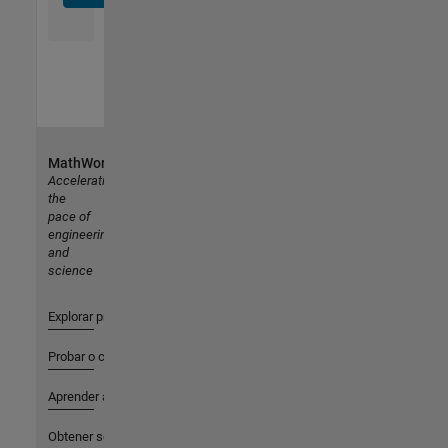
MathWorks
Accelerating
the
pace of
engineering
and
science
Explorar productos
Probar o comprar
Aprender a utilizar
Obtener soporte