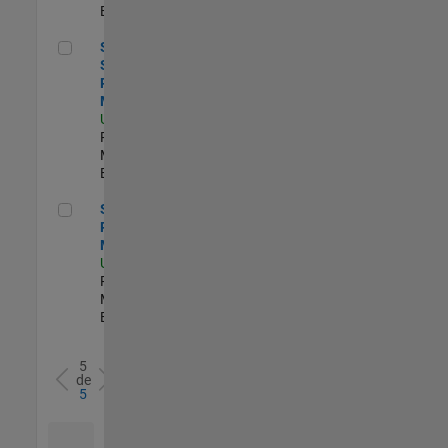
Experimentado
Senior Software Program Manager
Senior
Software
Program
Manager
US-MA-Natick
|
Program
Management |
Experimentado
Senior Program Manager
Senior
Program
Manager
US-MA-Natick
|
Program
Management |
Experimentado
5
de
5