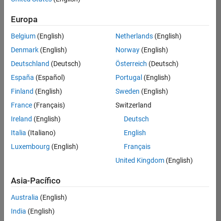
Ordenar por
Europa
Guardar
empleos
seleccionados
Belgium
(English)
Netherlands
(English)
Denmark
(English)
Norway
(English)
Deutschland
(Deutsch)
Österreich
(Deutsch)
No se
han
España
(Español)
Portugal
(English)
traducido
Finland
(English)
Sweden
(English)
todos
France
(Français)
Switzerland
los
empleos.
Ireland
(English)
Deutsch
Busque
Italia
(Italiano)
English
por
Luxembourg
(English)
Français
ubicación
para
United Kingdom
(English)
encontrar
todos
Asia-Pacífico
los
Australia
(English)
empleos
en su
India
(English)