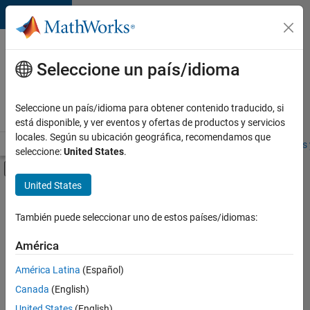
Saltar al contenido
Ofertas
de
Seleccione un país/idioma
empleo
en
Seleccione un país/idioma para obtener contenido traducido, si
MathWorks
está disponible, y ver eventos y ofertas de productos y servicios
locales. Según su ubicación geográfica, recomendamos que
Visión general
Búsqueda de empleo
Oficinas locales
Estudiantes 
seleccione:
United States
.
Mostrar/ocultar menú de navegación
Contenido principal
United States
FILTRADO POR
Business Applications and Tools
También puede seleccionar uno de estos países/idiomas:
+
3
Release Engineering
América
User Experience
América Latina
(Español)
Industry Marketing
Canada
(English)
United States
(English)