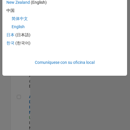
zona.
New Zealand
(English)
中国
Oil & Gas Industry Manager
Oil & Gas
简体中文
Industry
English
Manager
US-TX-Plano
|
日本
(日本語)
Industry
한국
(한국어)
Marketing |
Experimentado
Data Architect
Data Architect
Comuníquese con su oficina local
US-MA-Natick
|
Business
Applications
and Tools |
Experimentado
Aerospace & Defense Industry Manager
Aerospace &
Defense
Industry
Manager
US-MA-Natick
|
Industry
Marketing |