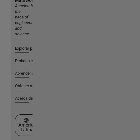
MathWorks
Accelerating
the
pace of
engineering
and
science
Explorar productos
Probar o comprar
Aprender a utilizar
Obtener soporte
Acerca de MathWorks
Seleccione un país/idioma
América
Latina