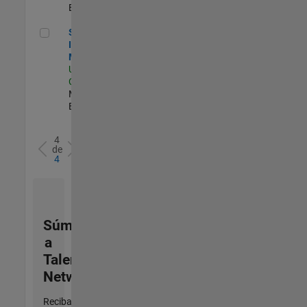
Experimentado
Semiconductor Industry Manager
Semiconductor
Industry
Manager
US-CA-Santa
Clara
| Industry
Marketing |
Experimentado
4
de
4
Súmese
a
Talent
Network
Reciba