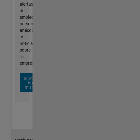
alertas
de
empleo
personalizadas,
anécdotas
y
noticias
sobre
la
empresa.
Súmese
hoy
mismo