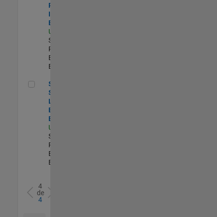
Process
Improvement
Engineer
US-MA-Natick
|
Software
Process
Engineering |
Experimentado
Senior Security Learning and Enablement Engineer
Senior
Security
Learning and
Enablement
Engineer
US-MA-Natick
|
Software
Process
Engineering |
Experimentado
4
de
4