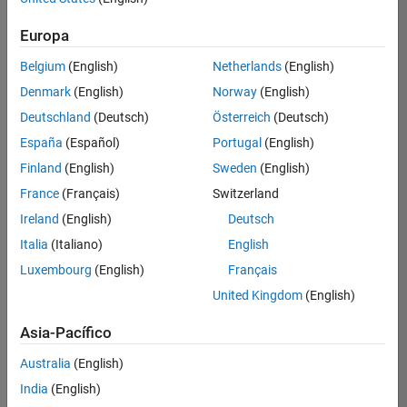
Ordenar por
Europa
Guardar
empleos
seleccionados
Belgium
(English)
Netherlands
(English)
Denmark
(English)
Norway
(English)
Deutschland
(Deutsch)
Österreich
(Deutsch)
No se
han
España
(Español)
Portugal
(English)
traducido
Finland
(English)
Sweden
(English)
todos
France
(Français)
Switzerland
los
empleos.
Ireland
(English)
Deutsch
Busque
Italia
(Italiano)
English
por
Luxembourg
(English)
Français
ubicación
para
United Kingdom
(English)
encontrar
todos
Asia-Pacífico
los
Australia
(English)
empleos
en su
India
(English)