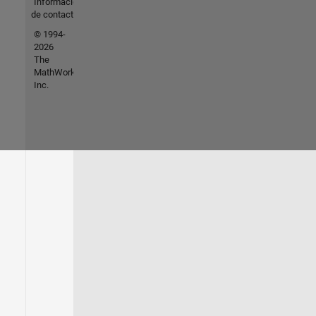
Información
de contacto
© 1994-
2026
The
MathWorks,
Inc.