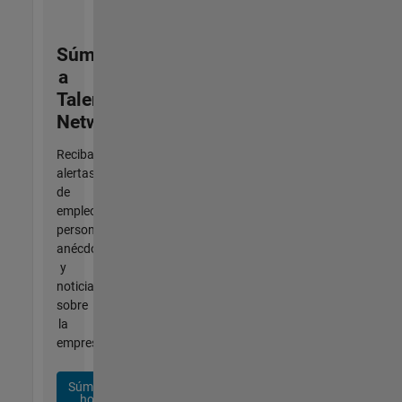
Súmese
a
Talent
Network
Reciba
alertas
de
empleo
personalizadas,
anécdotas
y
noticias
sobre
la
empresa.
Súmese
hoy