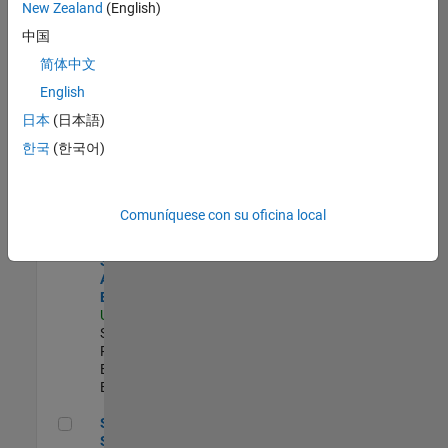
zona.
New Zealand
(English)
中国
Senior Solutions Engineer - Model Based Design
Senior
简体中文
Solutions
English
Engineer -
Model Based
日本
(日本語)
Design
한국
(한국어)
US-MA-Natick
|
Advanced
Support |
Experimentado
Comuníquese con su oficina local
Senior Security Assurance Engineer
Senior
Security
Assurance
Engineer
US-MA-Natick
|
Software
Process
Engineering |
Experimentado
Senior Software Process Improvement Engineer
Senior
Software