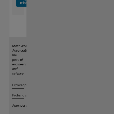
mismo
MathWorks
Accelerating
the
pace of
engineering
and
science
Explorar productos
Probar o comprar
Aprender a utilizar