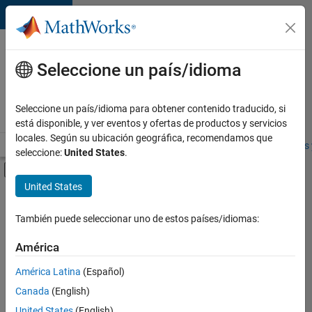
Saltar al contenido
Ofertas
de
Seleccione un país/idioma
empleo
en
Seleccione un país/idioma para obtener contenido traducido, si
MathWorks
está disponible, y ver eventos y ofertas de productos y servicios
locales. Según su ubicación geográfica, recomendamos que
Visión general
Búsqueda de empleo
Oficinas locales
Estudiantes 
seleccione:
United States
.
Mostrar/ocultar menú de navegación
Contenido principal
United States
FILTRADO POR
Advanced Support
También puede seleccionar uno de estos países/idiomas:
+
3
Release Engineering
América
Software Process Engineering
América Latina
(Español)
User Experience
Canada
(English)
United States
(English)