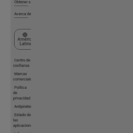
Obtener soporte
Acerca de MathWorks
Seleccione un país/idioma
América
Latina
Centro de
confianza
Marcas
comerciales
Política
de
privacidad
Antipiratería
Estado de
las
aplicaciones