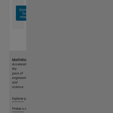
Súmese
hoy
mismo
MathWorks
Accelerating
the
pace of
engineering
and
science
Explorar productos
Probar o comprar