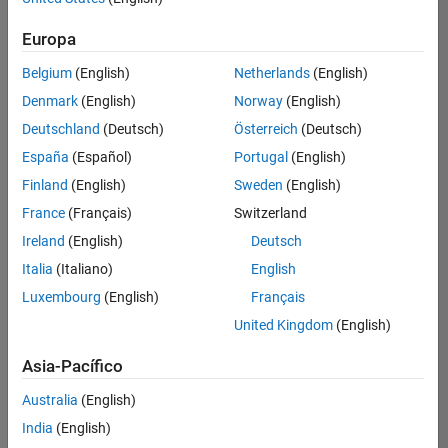
Ordenar por
Europa
Guardar
empleos
seleccionados
Belgium
(English)
Netherlands
(English)
Denmark
(English)
Norway
(English)
Deutschland
(Deutsch)
Österreich
(Deutsch)
No se
han
España
(Español)
Portugal
(English)
traducido
Finland
(English)
Sweden
(English)
todos
France
(Français)
Switzerland
los
empleos.
Ireland
(English)
Deutsch
Busque
Italia
(Italiano)
English
por
Luxembourg
(English)
Français
ubicación
para
United Kingdom
(English)
encontrar
todos
Asia-Pacífico
los
Australia
(English)
empleos
en su
India
(English)