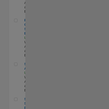
Applications
and Services |
Experimentado
Principal Cloud Software Engineer
Principal
Cloud
Software
Engineer
US-MA-Natick
|
Web
Applications
and Services |
Experimentado
Senior Applied AI Engineer
Senior Applied
AI Engineer
US-MA-Natick
|
Web
Applications
and Services |
Experimentado
Senior Software Program Manager
Senior
Software
Program