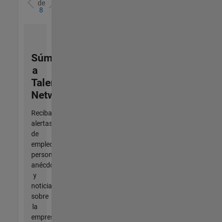
de
8
Súmese
a
Talent
Network
Reciba
alertas
de
empleo
personalizadas,
anécdotas
y
noticias
sobre
la
empresa.