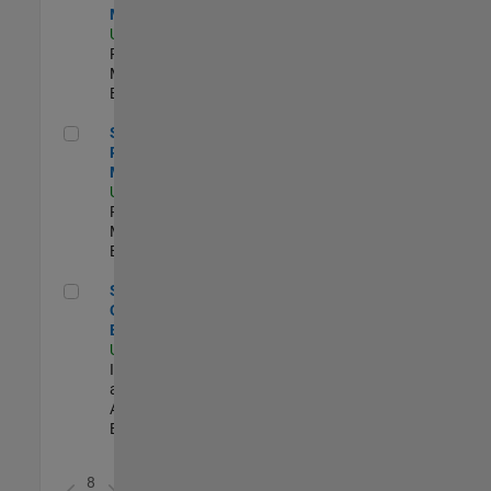
Manager
US-MA-Natick
|
Program
Management |
Experimentado
Senior Program Manager
Senior
Program
Manager
US-MA-Natick
|
Program
Management |
Experimentado
Senior Observability Engineer
Senior
Observability
Engineer
US-MA-Natick
|
Infrastructure
and
Architecture |
Experimentado
8