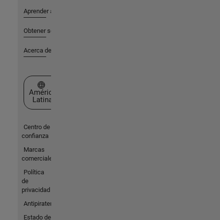
Aprender a utilizar
Obtener soporte
Acerca de MathWorks
Seleccione un país/idioma
América
Latina
Centro de
confianza
Marcas
comerciales
Política
de
privacidad
Antipiratería
Estado de