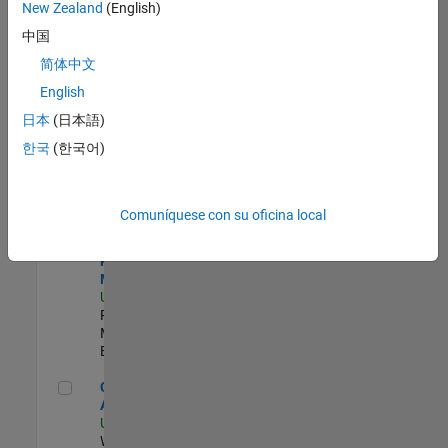
zona.
New Zealand
(English)
中国
Senior Security Infrastructure Engineer
Senior
简体中文
Security
English
Infrastructure
Engineer
日本
(日本語)
US-MA-Natick
|
한국
(한국어)
Infrastructure
and
Architecture |
Experimentado
Comuníquese con su oficina local
Senior Program Manager
Senior
Program
Manager
US-MA-Natick
|
Program
Management |
Experimentado
Cloud Solution Architect
Cloud Solution
Architect
US-MA-Natick
|
Web