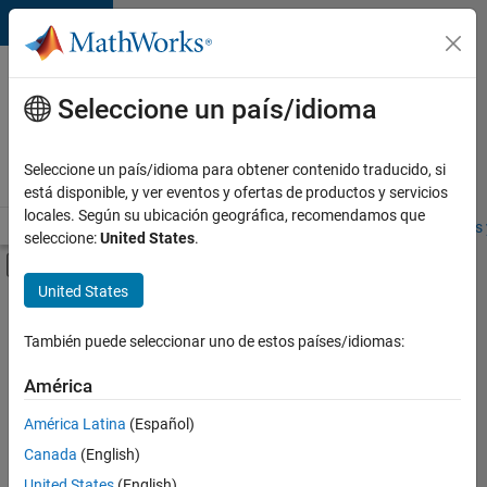
Saltar al contenido
Ofertas
de
Seleccione un país/idioma
empleo
en
Seleccione un país/idioma para obtener contenido traducido, si
MathWorks
está disponible, y ver eventos y ofertas de productos y servicios
locales. Según su ubicación geográfica, recomendamos que
Visión general
Búsqueda de empleo
Oficinas locales
Estudiantes 
seleccione:
United States
.
Mostrar/ocultar menú de navegación
Contenido principal
United States
FILTRADO POR
Infrastructure and Architecture
También puede seleccionar uno de estos países/idiomas:
+
3
Program Management
América
Quality Engineering
América Latina
(Español)
Web Applications and Services
Canada
(English)
United States
(English)