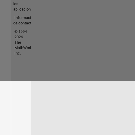
las
aplicaciones
Información
de contacto
© 1994-
2026
The
MathWorks,
Inc.