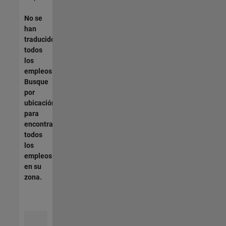
No se
han
traducido
todos
los
empleos.
Busque
por
ubicación
para
encontrar
todos
los
empleos
en su
zona.