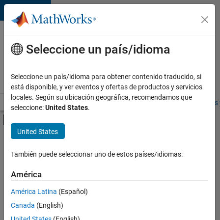
Saltar al contenido
Ofertas
de
Seleccione un país/idioma
empleo
en
Seleccione un país/idioma para obtener contenido traducido, si
MathWorks
está disponible, y ver eventos y ofertas de productos y servicios
locales. Según su ubicación geográfica, recomendamos que
Visión general
Búsqueda de empleo
Oficinas locales
Estudiantes 
seleccione:
United States
.
Mostrar/ocultar menú de navegación
Contenido principal
United States
FILTRADO POR
Prácticas laborales
También puede seleccionar uno de estos países/idiomas:
+
3
Product Development
América
Web Applications and Services
América Latina
(Español)
Technical Sales Engineering
Canada
(English)
Actualmente
United States
(English)
no