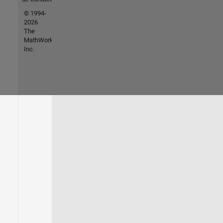
© 1994-
2026
The
MathWorks,
Inc.