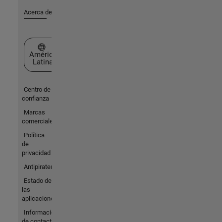
Acerca de MathWorks
Seleccione un país/idioma
América
Latina
Centro de
confianza
Marcas
comerciales
Política
de
privacidad
Antipiratería
Estado de
las
aplicaciones
Información
de contacto