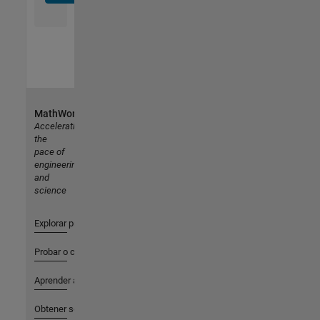
MathWorks
Accelerating
the
pace of
engineering
and
science
Explorar productos
Probar o comprar
Aprender a utilizar
Obtener soporte