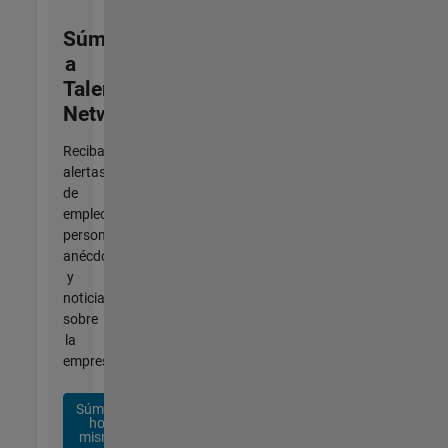
Súmese
a
Talent
Network
Reciba
alertas
de
empleo
personalizadas,
anécdotas
y
noticias
sobre
la
empresa.
Súmese
hoy
mismo