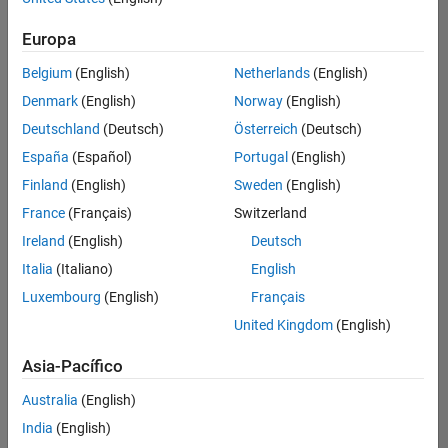
hay
puestos
Europa
disponibles
Belgium
(English)
Netherlands
(English)
que
se
Denmark
(English)
Norway
(English)
correspondan
Deutschland
(Deutsch)
Österreich
(Deutsch)
con
sus
España
(Español)
Portugal
(English)
criterios
Finland
(English)
Sweden
(English)
de
búsqueda.
France
(Français)
Switzerland
Pruebe
Ireland
(English)
Deutsch
a
Italia
(Italiano)
English
ampliar
Luxembourg
(English)
Français
su
búsqueda
United Kingdom
(English)
o a
ver
Asia-Pacífico
todos
los
Australia
(English)
empleos
.
Si aun
India
(English)