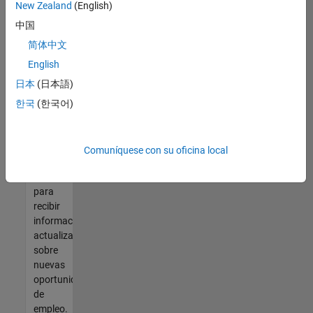
así no
New Zealand
(English)
encontrara
中国
ninguna
vacante
简体中文
que se
English
ajuste
日本
(日本語)
a sus
cualificaciones,
한국
(한국어)
únase
a
nuestra
Comuníquese con su oficina local
Red de
talento
para
recibir
información
actualizada
sobre
nuevas
oportunidades
de
empleo.